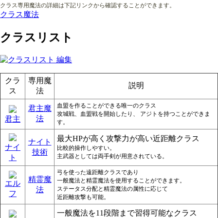
クラス専用魔法の詳細は下記リンクから確認することができます。
クラス魔法
クラスリスト
クラ
専用魔
説明
ス
法
血盟を作ることができる唯一のクラス
君主魔
攻城戦、血盟戦を開始したり、 アジトを持つことができま
法
君主
す。
最大HPが高く攻撃力が高い近距離クラス
ナイト
ナイ
比較的操作しやすい。
技術
主武器としては両手剣が用意されている。
ト
弓を使った遠距離クラスであり
精霊魔
一般魔法と精霊魔法を使用することができます。
エル
法
ステータス分配と精霊魔法の属性に応じて
フ
近距離攻撃も可能。
一般魔法を11段階まで習得可能なクラス