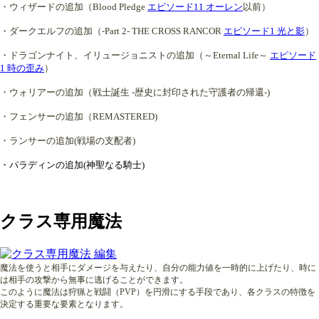
・ウィザードの追加（Blood Pledge
エピソード11 オーレン
以前）
・ダークエルフの追加（-Part 2- THE CROSS RANCOR
エピソード1 光と影
）
・ドラゴンナイト、イリュージョニストの追加（～Eternal Life～
エピソード
1 時の歪み
）
・
ウォリアーの追加（戦士誕生 -歴史に封印された守護者の帰還-)
・
フェンサーの追加（REMASTERED)
・ランサーの追加(戦場の支配者)
・パラディンの追加(神聖なる騎士)
クラス専用魔法
魔法を使うと相手にダメージを与えたり、自分の能力値を一時的に上げたり、時に
は相手の攻撃から無事に逃げることができます。
このように魔法は狩猟と戦闘（PVP）を円滑にする手段であり、各クラスの特徴を
決定する重要な要素となります。