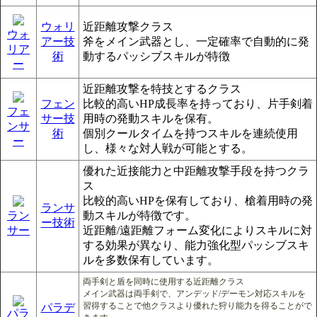
ウォリ
近距離攻撃クラス
ウォ
アー技
斧をメイン武器とし、一定確率で自動的に発
リア
術
動するパッシブスキルが特徴
ー
近距離攻撃を特技とするクラス
フェン
比較的高いHP成長率を持っており、片手剣着
フェ
サー技
用時の発動スキルを保有。
ンサ
術
個別クールタイムを持つスキルを連続使用
ー
し、様々な対人戦が可能とする。
優れた近接能力と中距離攻撃手段を持つクラ
ス
比較的高いHPを保有しており、槍着用時の発
ランサ
ラン
動スキルが特徴です。
ー技術
サー
近距離/遠距離フォーム変化によりスキルに対
する効果が異なり、能力強化型パッシブスキ
ルを多数保有しています。
両手剣と盾を同時に使用する近距離クラス
メイン武器は両手剣で、アンデッド/デーモン対応スキルを
習得することで他クラスより優れた狩り能力を得ることがで
パラデ
パラ