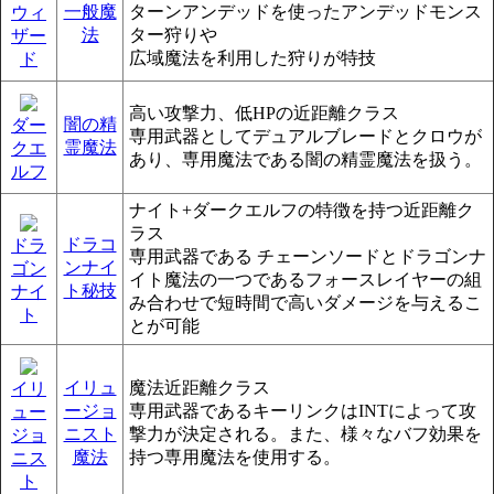
一般魔
ターンアンデッドを使ったアンデッドモンス
ウィ
法
ター狩りや
ザー
広域魔法を利用した狩りが特技
ド
高い攻撃力、低HPの近距離クラス
闇の精
ダー
専用武器としてデュアルブレードとクロウが
霊魔法
クエ
あり、専用魔法である闇の精霊魔法を扱う。
ルフ
ナイト+ダークエルフの特徴を持つ近距離ク
ラス
ドラコ
ドラ
専用武器である チェーンソードとドラゴンナ
ンナイ
ゴン
イト魔法の一つであるフォースレイヤーの組
ト秘技
ナイ
み合わせで短時間で高いダメージを与えるこ
ト
とが可能
イリュ
魔法近距離クラス
イリ
ージョ
専用武器であるキーリンクはINTによって攻
ュー
ニスト
撃力が決定される。また、様々なバフ効果を
ジョ
魔法
持つ専用魔法を使用する。
ニス
ト