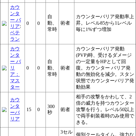
カウ
ンタ
自
カウンターバリア発動率上
ー バ
動、
術者
昇。レベル85から1レベル
0
0
リア
:
常時
毎に1%ずつ増加
ベテ
ラン
カウ
カウンターバリア発動
ンタ
(PVP)時、受けるダメージ
ー バ
自
の一定量をHPとして回
リ
0
0
動、
術者
復。カウンター バリア発
ア：
常時
動の無効化を減少。スタン
マス
状態でカウンターバリア発
ター
動効果
相手の攻撃をかわして、2
カウ
倍の威力を持つカウンター
ンタ
300
15
0
術者
攻撃を行う。レベル50以上
秒
ーバ
で両手剣装着時のみ使用で
リア
きる。
3セル
個別クールタイム。強力な