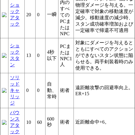
内の
ショ
物理ダメージを与える。一
すべ
ック
定確率で対象の移動速度が
一瞬
20
0
ての
アタ
減少。移動速度の減少時、
PCま
ック
スタン成功確率増加および
たは
一定確率で帰還不可適用
NPC
対象にダメージを与えると
ショ
PCま
ともにすべてのアクション
ック
4秒
たは
13
0
ができないスタン状態に陥
スタ
以下
NPC1
らせる。両手剣装着時のみ
人
ン
使用できる。
ソリ
ッド
自
遠距離攻撃の回避率向上。
キャ
0
0
動、
術者
ER+15
リッ
常時
ジ
バウ
ンス
600
術者
近距離命中+6。
10
60
秒
アタ
ック