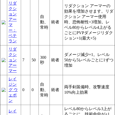
リダ
リダクション アーマーの
クシ
効果を増加させます。リダ
ョン
自
クション アーマー使用
アー
動、
術者
時、恐怖耐性+3増加。レ
マ
常時
ベル80からレベル4上がる
ー：
ごとにPVPダメージリダク
ベテ
ション+1(最大+5)
ラン
リダ
クシ
ダメージ減少+1。レベル
300
ョン
7
50
術者
50から5レベルごとに1ずつ
秒
アー
増加
マー
レイ
ジン
自
両手剣装備時、攻撃速度
グ ウ
0
0
動、
術者
10%向上効果
ェポ
常時
ン
レベル80からレベル3上が
レイ
るごとに、技術命中が+1