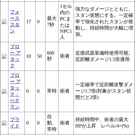
1セル
強力なダメージとともに、
フォ
内の
スタン状態にする。一定確
ース
最大
PCま
17
0
率で強化されたスタンが発
スタ
7秒
たは
動し、持続時間が大幅に増
ン
NPC1
加。
人
ブロ
ー ア
600
近接武器装備時使用可能。
術者
10
50
秒
タッ
近距離ダメージ1.5倍適用
ク
ブロ
ー ア
一定確率で近距離攻撃ダメ
タッ
常時
術者
ージ1.7倍(対象がスタン状
0
0
ク：
態だと2倍)
ベテ
ラン
自
プラ
持続時間中、術者の最大
0
0
動、
術者
イド
HPが上昇 レベル/4=(%)
常時