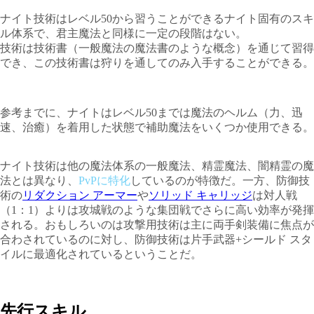
ナイト技術はレベル50から習うことができるナイト固有のスキ
ル体系で、君主魔法と同様に一定の段階はない。
技術は技術書（一般魔法の魔法書のような概念）を通じて習得
でき、この技術書は狩りを通してのみ入手することができる。
参考までに、ナイトはレベル50までは魔法のヘルム（力、迅
速、治癒）を着用した状態で補助魔法をいくつか使用できる。
ナイト技術は他の魔法体系の一般魔法、精霊魔法、闇精霊の魔
法とは異なり、
PvPに特化
しているのが特徴だ。一方、防御技
術の
リダクション アーマー
や
ソリッド キャリッジ
は対人戦
（1：1）よりは攻城戦のような集団戦でさらに高い効率が発揮
される。おもしろいのは攻撃用技術は主に両手剣装備に焦点が
合わされているのに対し、防御技術は片手武器+シールド スタ
イルに最適化されているということだ。
先行スキル