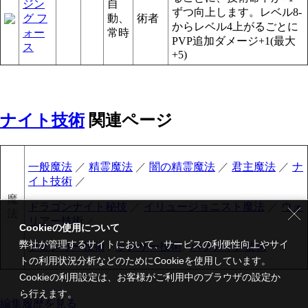
ジン
自
ずつ向上します。レベル8-
グ フ
動、
術者
からレベル4上がるごとに
ォー
常時
PVP追加ダメージ+1(最大
ス
+5)
ナイト技術
関連ページ
一般魔法
／
精霊魔法
／
闇の精霊魔法
／
君主魔法
／
ナ
イト技術
／
魔
ドラゴンナイト秘技
／
イリュージョニスト魔法
／
ウォ
法
リアー技術
／
Cookieの使用について
弊社が管理するサイトにおいて、サービスの利便性向上やサイ
フェンサー技術
ランサー技術
パラディン技術
／
／
トの利用状況分析などのためにCookieを使用しています。
Cookieの利用設定は、お客様がご利用中のブラウザの設定か
ら行えます。
編集履歴を見る