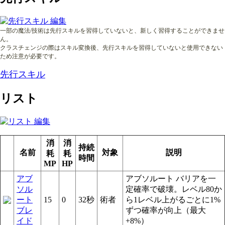
一部の魔法/技術は先行スキルを習得していないと、新しく習得することができませ
ん。
クラスチェンジの際はスキル変換後、先行スキルを習得していないと使用できない
ため注意が必要です。
先行スキル
リスト
消
消
持続
名前
対象
説明
耗
耗
時間
MP
HP
アブ
アブソルート バリアを一
ソル
定確率で破壊。レベル80か
ート
15
0
32秒
術者
ら1レベル上がるごとに1%
ブレ
ずつ確率が向上（最大
イド
+8%）