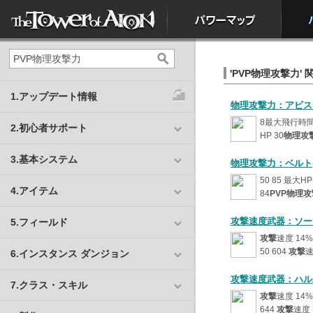
'PVP物理攻撃力' 関
1.アップデート情報
物理攻撃力：アビス
8最大飛行時間
2.初心者サポート
HP 30
物理攻
3.基本システム
物理攻撃力：ベルト
50 85 最大HP
4.アイテム
84
PVP物理
攻撃速度武器：ソー
5.フィールド
攻撃
速度 14%
50 604
攻撃
速
6.インスタンス ダンジョン
攻撃速度武器：ハル
7.クラス・スキル
攻撃
速度 14%
644
攻撃
速度 