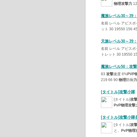
物理攻撃力
12
魔族レベル30～3
名前 レベル アビス
ット 30 19550 156 4
天族レベル30～3
名前 レベル アビス
トレット 30 19550 15
魔族レベル50：攻
83
攻撃
速度 6%
PVP
219 66 90
物理
防御
力
[タイトル]攻撃小隊
[タイトル]
攻
PvP物理攻撃
[タイトル]攻撃小隊
[タイトル]
攻
と、
PvP物理