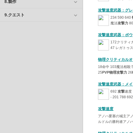
8.製作
攻撃速度武器：グレ
9.クエスト
234 590 640
魔法
攻撃力
8
攻撃速度武器：ボウ
172クリティカ
47 レガトゥス 
物理クリティカルオ
18命中 103魔法相殺 
25
PVP物理攻撃力
26
攻撃速度武器：メイ
692
攻撃
速度 
- 201 788 69
攻撃速度
アノハ要塞の城主ア
ルドルの勝利者アノハ