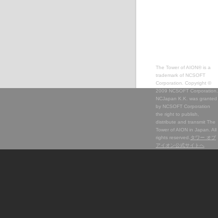
The Tower of AION® is a
trademark of NCSOFT
Corporation. Copyright ©
2009 NCSOFT Corporation.
NCJapan K.K. was granted
by NCSOFT Corporation
the right to publish,
distribute and transmit The
Tower of AION in Japan. All
rights reserved.
タワー オブ
アイオン公式サイトへ