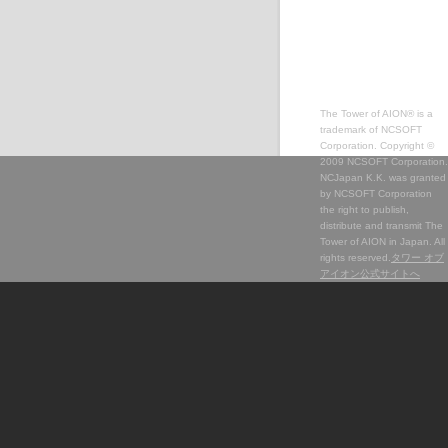
The Tower of AION® is a
trademark of NCSOFT
Corporation. Copyright ©
2009 NCSOFT Corporation.
NCJapan K.K. was granted
by NCSOFT Corporation
the right to publish,
distribute and transmit The
Tower of AION in Japan. All
rights reserved.
タワー オブ
アイオン公式サイトへ