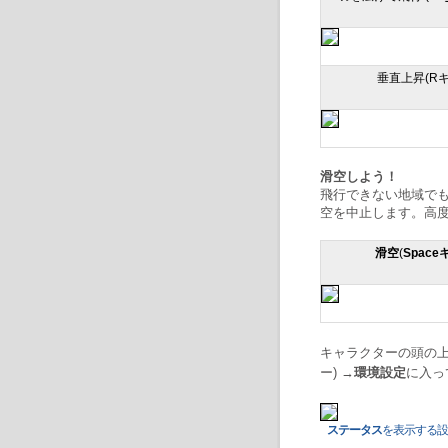
垂直上昇(Rキ
滑空しよう！
飛行できない地域で
空を中止します。高
滑空
(
Space
キャラクターの頭の
ー) →
環境設定
に入っ
ステータス
を表示する設