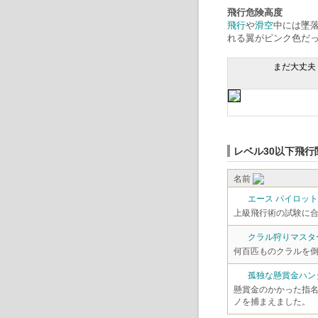
飛行危険高度
飛行
や
滑空
中には墜
れる翼がピンク色だ
まだ大丈夫
レベル30以下飛行
名前
エース パイロット
上級飛行術の試験に
クラル狩りマスタ
何百匹ものクラルを
孤独な懸賞金ハン
懸賞金のかかった指
ノを捕まえました。