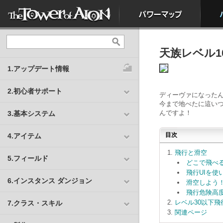
天族レベル
1.アップデート情報
2.初心者サポート
ディーヴァになった
今まで地べたに這い
んですよ！
3.基本システム
目次
4.アイテム
飛行と滑空
5.フィールド
どこで飛べ
飛行UIを使
6.インスタンス ダンジョン
滑空しよう
飛行危険高
レベル30以下
7.クラス・スキル
関連ページ