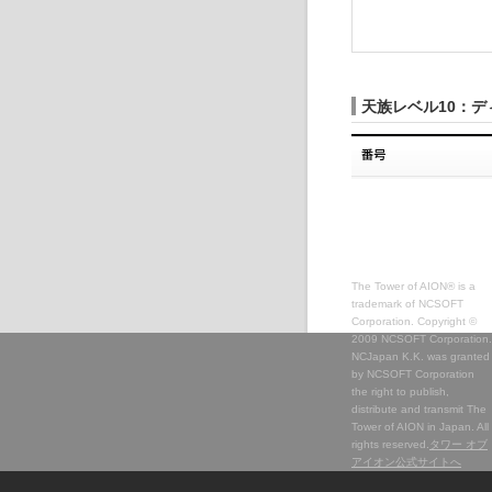
天族レベル10：
The Tower of AION® is a
trademark of NCSOFT
Corporation. Copyright ©
2009 NCSOFT Corporation.
NCJapan K.K. was granted
by NCSOFT Corporation
the right to publish,
distribute and transmit The
Tower of AION in Japan. All
rights reserved.
タワー オブ
アイオン公式サイトへ