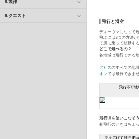
8.製作
9.クエスト
飛行と滑空
ディーヴァになって
飛ぶには2つの方法が
て風に乗って移動す
どこで飛べるの？
各地域は飛行できる
アビス
のすべての地
オン
では飛行できま
飛行不可地
飛行UIを使いこなそ
初飛行のときはちょ
羽を広げて飛行 (
Pa