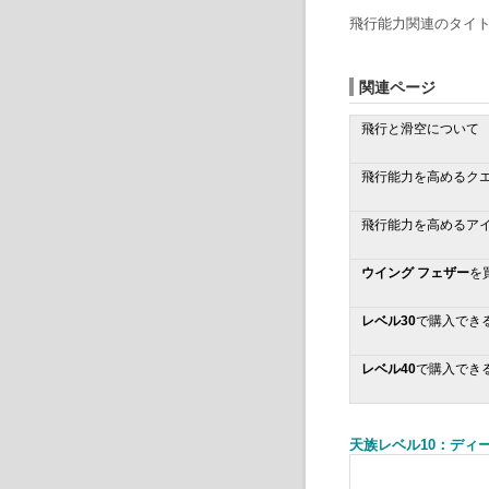
飛行能力関連のタイ
関連ページ
飛行と滑空について
飛行能力を高めるク
飛行能力を高めるア
ウイング フェザー
を
レベル30
で購入でき
レベル40
で購入でき
天族レベル10：ディ