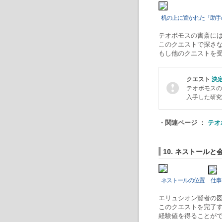
机の上に置かれた「助手
テオボモスの書斎には
このクエストで探さ
もし他のクエストを
クエスト
決
テオボモスの
入手した研究
・関連ページ ：
テオ
10. ネストール
ネストールの位置
仕事
エリュシオン賢者の
このクエストを完了
経験値を得ることが