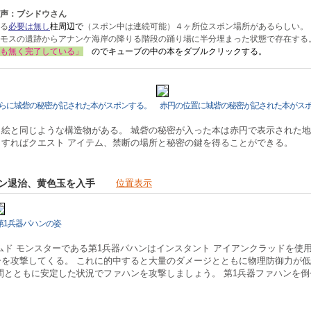
声：ブシドウさん
る
必要は無し
柱周辺で
（スポン中は連続可能）４ヶ所位スポン場所があるらしい。
モスの遺跡からアナンケ海岸の降りる階段の踊り場に半分埋まった状態で存在する
も無く完了している」
のでキューブの中の本をダブルクリックする。
らに城砦の秘密が記された本がスポンする。
赤円の位置に城砦の秘密が記された本がス
、絵と同じような構造物がある。 城砦の秘密が入った本は赤円で表示された
すればクエスト アイテム、禁断の場所と秘密の鍵を得ることができる。
ァハン退治、黄色玉を入手
位置表示
第1兵器パハンの姿
ムド モンスターである第1兵器パハンはインスタント アイアンクラッドを使
ーを攻撃してくる。 これに的中すると大量のダメージとともに物理防御力が
間とともに安定した状況でファハンを攻撃しましょう。 第1兵器ファハンを