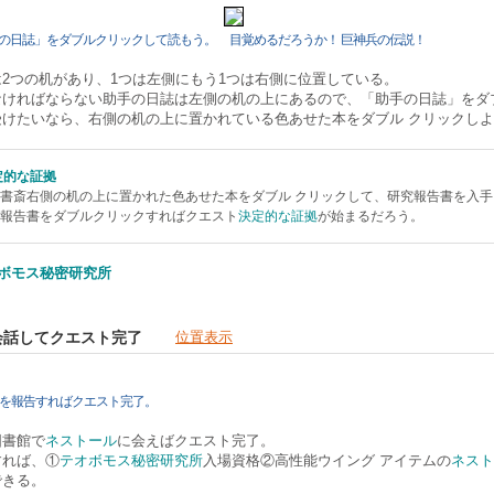
の日誌」をダブルクリックして読もう。
目覚めるだろうか！ 巨神兵の伝説！
2つの机があり、1つは左側にもう1つは右側に位置している。
なければならない助手の日誌は左側の机の上にあるので、「助手の日誌」をダ
受けたいなら、右側の机の上に置かれている色あせた本をダブル クリックし
定的な証拠
書斎右側の机の上に置かれた色あせた本をダブル クリックして、研究報告書を入手
報告書をダブルクリックすればクエスト
決定的な証拠
が始まるだろう。
ボモス秘密研究所
と会話してクエスト完了
位置表示
を報告すればクエスト完了。
図書館で
ネストール
に会えばクエスト完了。
すれば、①
テオボモス秘密研究所
入場資格②高性能ウイング アイテムの
ネスト
できる。