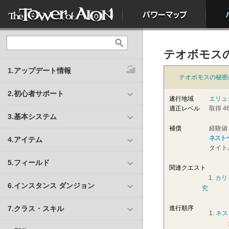
テオボモス
1.アップデート情報
テオボモスの秘密
2.初心者サポート
遂行地域
エリュ
適正レベル
取得 46
3.基本システム
補償
経験値 
ネスト
4.アイテム
タイト
5.フィールド
関連クエスト
1.
カリ
6.インスタンス ダンジョン
究
7.クラス・スキル
進行順序
1.
ネス