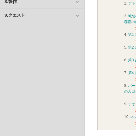
8.製作
2.
アト
9.クエスト
3.
城砦
秘密の
4.
第1
5.
第2
6.
第3
7.
第4
8.
パー
の入口
9.
テオ
10.
ネ