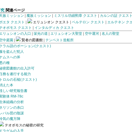
研究
関連ページ
天族ミッション
|
魔族ミッション
|
ミスリル功績勲章 クエスト
|
カルンの証 クエス
ポエタ クエスト
|
エリュシオン クエスト
|
ベルテロン クエスト
|
エルテネン ク
テオボモス クエスト
|
インタルディカ クエスト
エリュシオンの入口
|
栄光の道
|
エリュシオン大聖堂
|
空中運河
|
名人の聖堂
空中庭園
|
賢者の図書館
|
テンペスト造船所
クラル語のポーション(クエスト)
服を盗んだ犯人
ナムスへの斧
悪の種
秘密図書館の出入許可
任務を遂行する能力
トロルの石槌(クエスト)
消えた本
怪しい研究報告書
実験体 RM-78c
生体組織の分析
ネリソンの糸口
レパル団の陰謀
冷気の魔方陣
テオボモスの秘密の研究
ドラゲルの入手