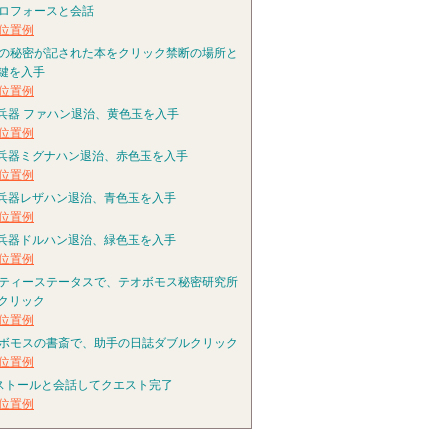
ロフォースと会話
位置例
の秘密が記された本をクリック禁断の場所と
鍵を入手
位置例
 兵器 ファハン退治、黄色玉を入手
位置例
 兵器ミグナハン退治、赤色玉を入手
位置例
 兵器レザハン退治、青色玉を入手
位置例
 兵器ドルハン退治、緑色玉を入手
位置例
ティーステータスで、テオボモス秘密研究所
クリック
位置例
ボモスの書斎で、助手の日誌ダブルクリック
位置例
ストールと会話してクエスト完了
位置例