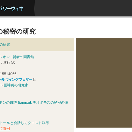
の秘密の研究
の研究
シオン
-
賢者の図書館
 / 遂行 50
15514066
ール ウイング フェザー
個
ル
巨神兵の研究家
ドンの遺跡 &amp;gt; テオボモスの秘密の研
トールと会話してクエスト取得
位置例