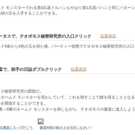
ド モンスターでわる第4兵器ドルハンもやはり第1兵器パハンと同じパター
ム緑の玉を入手することができる。
テータスで、テオボモス秘密研究所の入口クリック
位置表示
ド4体から4色の玉を得た後、パーティー状態でテオボモス秘密研究所の入口
書斎で、助手の日誌ダブルクリック
位置表示
モス秘密研究所の図面だ。
ネームド モンスターを現わしていて、これを倒すことで鍵を得ることとなる
扉を開放することができる。
番～8番のネームド モンスターを倒しながら、テオボモスの書斎に進入しよ
る書斎に入って行こう。
書斎内部の机の上を注目しなさい！