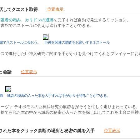
会話してクエスト取得
位置表示
守護者の頼み
、
カリドンの遺跡
を完了すれば自動で発生するミッション。
図書館でネストールに会えば進行することができる。
館でネストールに会おう。
巨神兵関連の調査をお願いするネストール
モスで進行した巨神兵研究に関する手がかりを見つけてくれとプレイヤーにお
スと会話
位置表示
置
城砦の秘密の入った本を入手すれば手がかりを得ることができる。
ーヴァ テオボモスの巨神兵研究の痕跡を探そうと忙しく走りまわっている。
に捨てられた本の中から城砦の秘密が入った本を探し出してこれを土台に巨神
記された本をクリック禁断の場所と秘密の鍵を入手
位置表示