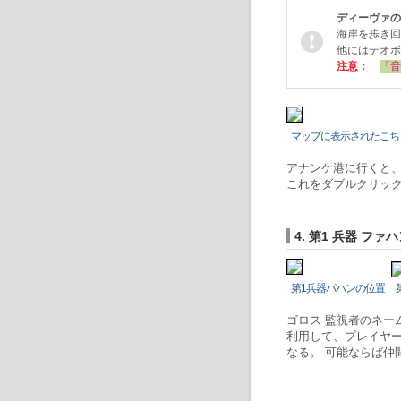
ディーヴァの
海岸を歩き回
他にはテオボ
注意：
「音
マップに表示されたこち
アナンケ港に行くと
これをダブルクリック
4. 第1 兵器 フ
第1兵器パハンの位置
ゴロス 監視者のネー
利用して、プレイヤ
なる。 可能ならば仲