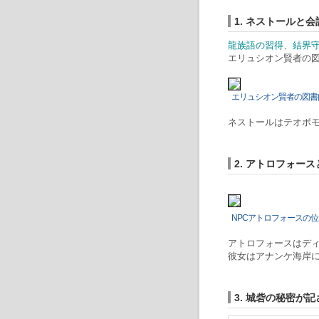
1. ネストールと
龍族語の習得
、
結界
エリュシオン賢者の
エリュシオン賢者の図書
ネストールはテオボ
2. アトロフォー
NPCアトロフォースの位
アトロフォースはディ
彼女はアナンケ海岸
3. 城砦の秘密が