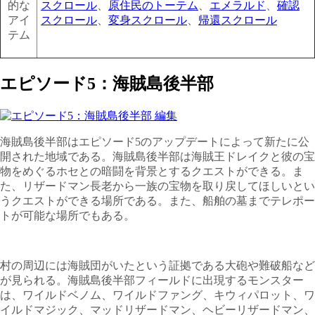
的な
スクロール
、
原住民のトーテム
、
エメラルド
、
確認
アイ
スクロール
、
変身スクロール
、
帰還スクロール
テム
エピソード5：海賊島後半部
海賊島後半部はエピソード5のアップデートによって新たに公
開された地域である。海賊島後半部は海賊王ドレイクと彼の宝
物をめぐるホセとの暗闘を背景とするクエストができる。ま
た、リザードマン長老から一族の宝物を取り戻してほしいとい
うクエストができる場所である。また、船舶の墓までテレポー
トが可能な場所でもある。
村の周辺には海賊団がいたという証拠である大砲や難破船など
が見られる。海賊島後半部フィールドに出現するモンスター
は、ワイルドベノム、ワイルドファング、キウィパロット、ワ
イルドマジック、マッドリザードマン、ヘビーリザードマン、