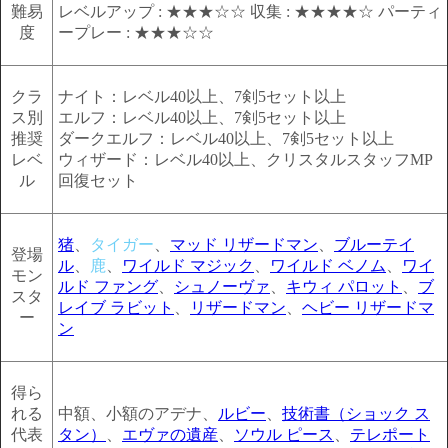
難易
レベルアップ : ★★★☆☆ 収集 : ★★★★☆ パーティ
度
ープレー : ★★★☆☆
クラ
ナイト：レベル40以上、7剣5セット以上
ス別
エルフ：レベル40以上、7剣5セット以上
推奨
ダークエルフ：レベル40以上、7剣5セット以上
レベ
ウィザード：レベル40以上、クリスタルスタッフMP
ル
回復セット
猪
、
タイガー
、
マッド リザードマン
、
ブルーテイ
登場
ル
、
鹿
、
ワイルド マジック
、
ワイルド ベノム
、
ワイ
モン
ルド ファング
、
シュノーヴァ
、
キウィ パロット
、
ブ
スタ
レイブ ラビット
、
リザードマン
、
ヘビー リザードマ
ー
ン
得ら
れる
中額、小額のアデナ、
ルビー
、
技術書（ショック ス
代表
タン）
、
エヴァの遺産
、
ソウル ピース
、
テレポート