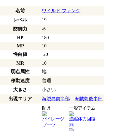
名前
ワイルド ファング
レベル
19
防御力
-6
HP
180
MP
10
性向値
-20
MR
10
弱点属性
地
移動速度
普通
大きさ
小さい
出現エリア
海賊島前半部
、
海賊島後半部
防具
一般アイテム
パイレーツ
濃縮体力回復
ブーツ
剤