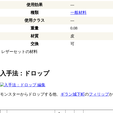
使用効果
---
種類
一般材料
使用クラス
---
重量
0.08
材質
皮
交換
可
レザーセットの材料
入手法：ドロップ
モンスターからドロップする他、
ギラン城下町
の
フィリップ
か