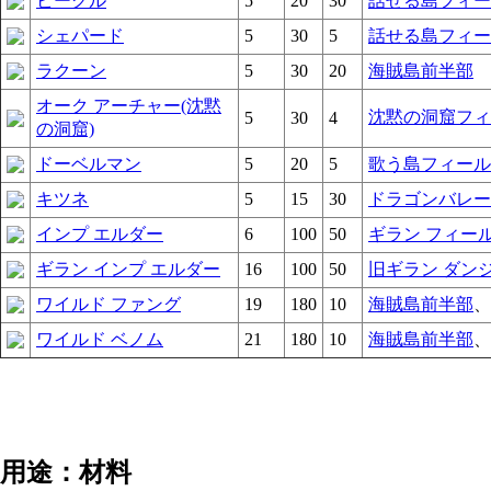
ビーグル
5
20
30
話せる島フィー
シェパード
5
30
5
話せる島フィー
ラクーン
5
30
20
海賊島前半部
オーク アーチャー(沈黙
沈黙の洞窟フィ
5
30
4
の洞窟)
ドーベルマン
5
20
5
歌う島フィール
キツネ
5
15
30
ドラゴンバレー
インプ エルダー
6
100
50
ギラン フィー
ギラン インプ エルダー
16
100
50
旧ギラン ダン
ワイルド ファング
19
180
10
海賊島前半部
、
ワイルド ベノム
21
180
10
海賊島前半部
、
用途：材料