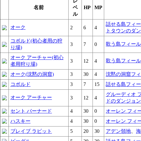
レ
名前
ベ
HP
MP
ル
話せる島フィー
オーク
2
6
4
トタウンのダン
コボルド(初心者用の狩
歌う島フィール
3
7
0
り場)
オーク アーチャー(初心
歌う島フィール
3
12
4
者用狩り場)
オーク(沈黙の洞窟)
3
30
4
沈黙の洞窟フィ
コボルド
3
7
15
話せる島フィー
グルーディオ 
オーク アーチャー
3
12
4
ドのダンジョン
セント バーナード
4
30
0
オーレン フィ
ハスキー
4
30
0
オーレン フィ
ブレイブ ラビット
5
20
30
アデン領地
、
海