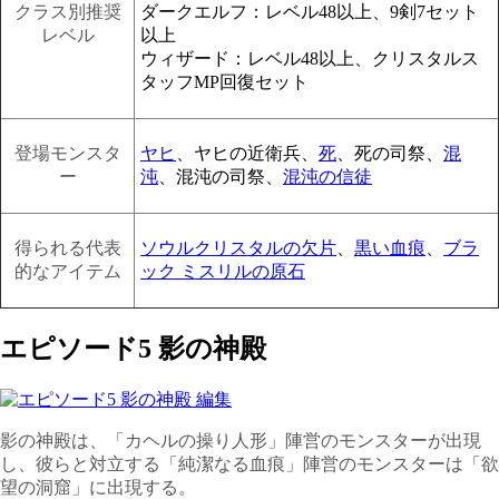
クラス別推奨
ダークエルフ：レベル48以上、9剣7セット
レベル
以上
ウィザード：レベル48以上、クリスタルス
タッフMP回復セット
登場モンスタ
ヤヒ
、ヤヒの近衛兵、
死
、死の司祭、
混
ー
沌
、混沌の司祭、
混沌の信徒
得られる代表
ソウルクリスタルの欠片
、
黒い血痕
、
ブラ
的なアイテム
ック ミスリルの原石
エピソード5 影の神殿
影の神殿は、「カヘルの操り人形」陣営のモンスターが出現
し、彼らと対立する「純潔なる血痕」陣営のモンスターは「欲
望の洞窟」に出現する。