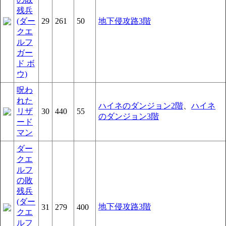
残兵
(ダー
29
261
50
地下侵攻路3階
クエ
ルフ
ガー
ド ボ
ウ)
呪わ
れた
ハイネのダンジョン2階
、
ハイネ
リザ
30
440
55
のダンジョン3階
ード
マン
ダー
クエ
ルフ
の敗
残兵
(ダー
地下侵攻路3階
31
279
400
クエ
ルフ