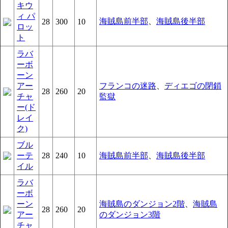
キウ
ィ パ
海賊島前半部
、
海賊島後半部
28
300
10
ロッ
ト
ラバ
ーボ
ーン
アー
フランコの迷路
、
ディエゴの閉鎖
28
260
20
チャ
監獄
ー(ド
レイ
ク)
ブル
ーテ
28
240
10
海賊島前半部
、
海賊島後半部
イル
ラバ
ーボ
ーン
海賊島のダンジョン2階
、
海賊島
28
260
20
アー
のダンジョン3階
チャ