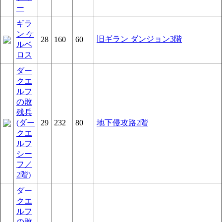
ー
ギラ
ン ケ
旧ギラン ダンジョン3階
28
160
60
ルベ
ロス
ダー
クエ
ルフ
の敗
残兵
(ダー
29
232
80
地下侵攻路2階
クエ
ルフ
シー
フ／
2階)
ダー
クエ
ルフ
の敗