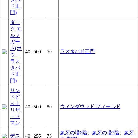
ド正
門)
ダー
ク エ
ルフ
ガー
ド(ボ
ラスタバド正門
40
500
50
ウ～
ラス
タバ
ド正
門)
サン
ドピ
ット
ウィンダウッド フィールド
40
500
80
リザ
ード
マン
象牙の塔6階
、
象牙の塔7階
、
象牙
デス
40
255
73