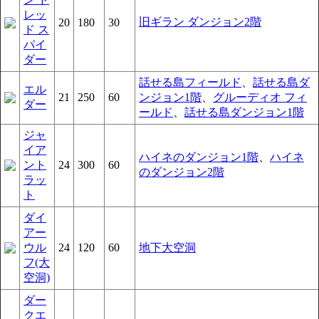
レッ
旧ギラン ダンジョン2階
20
180
30
ド ス
パイ
ダー
話せる島フィールド
、
話せる島ダ
エル
21
250
60
ンジョン1階
、
グルーディオ フィ
ダー
ールド
、
話せる島ダンジョン1階
ジャ
イア
ハイネのダンジョン1階
、
ハイネ
ント
24
300
60
のダンジョン2階
ラッ
ト
ダイ
アー
ウル
24
120
60
地下大空洞
フ(大
空洞)
ダー
クエ