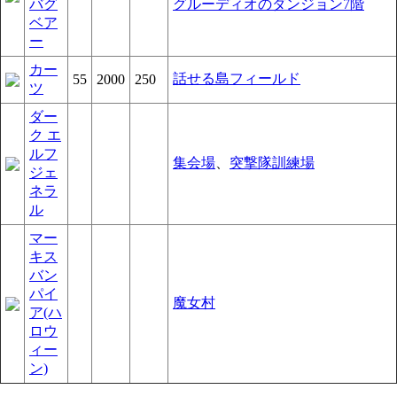
バグ
グルーディオのダンジョン7階
ベア
ー
カー
話せる島フィールド
55
2000
250
ツ
ダー
ク エ
ルフ
集会場
、
突撃隊訓練場
ジェ
ネラ
ル
マー
キス
バン
パイ
魔女村
ア(ハ
ロウ
ィー
ン)