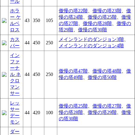
ール
ホラ
傲慢の塔22階
、
傲慢の塔23階
、
傲
ー ケ
慢の塔24階
、
傲慢の塔25階
、
傲慢
43
350
105
ルベ
の塔27階
、
傲慢の塔28階
、
傲慢の
ロス
塔29階
、
傲慢の塔30階
カス
メインランドのダンジョン3階
、
44
450
250
パー
メインランドのダンジョン4階
イン
ファ
ーナ
傲慢の塔47階
、
傲慢の塔48階
、
傲
ル ネ
44
450
250
慢の塔49階
、
傲慢の塔50階
クロ
マン
サー
レッ
傲慢の塔25階
、
傲慢の塔27階
、
傲
サー
慢の塔28階
、
傲慢の塔29階
、
傲慢
44
420
100
デー
の塔30階
モン
ダー