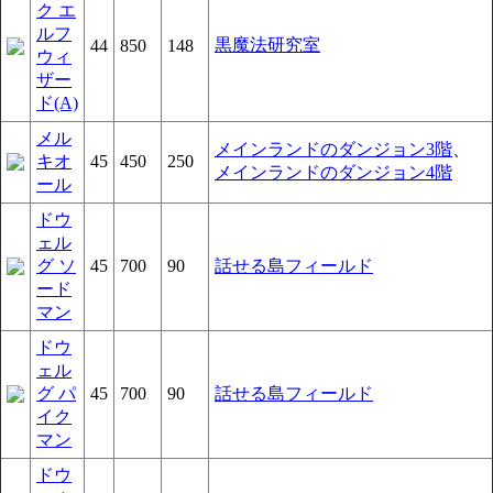
ク エ
ルフ
黒魔法研究室
44
850
148
ウィ
ザー
ド(A)
メル
メインランドのダンジョン3階
、
キオ
45
450
250
メインランドのダンジョン4階
ール
ドウ
ェル
グ ソ
45
700
90
話せる島フィールド
ード
マン
ドウ
ェル
グ パ
45
700
90
話せる島フィールド
イク
マン
ドウ