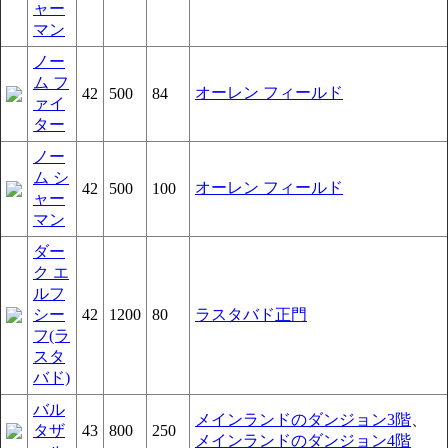
ャー
マン
ノー
ム フ
オーレン フィールド
42
500
84
ァイ
ター
ノー
ム シ
オーレン フィールド
42
500
100
ャー
マン
ダー
ク エ
ルフ
シー
42
1200
80
ラスタバド正門
フ(ラ
スタ
バド)
バル
メインランドのダンジョン3階
、
タザ
43
800
250
メインランドのダンジョン4階