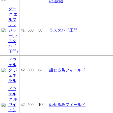
の塔8階
ダー
ク エ
ルフ
レン
ジャ
41
500
50
ラスタバド正門
ー(ラ
スタ
バド
正門)
ドウ
ェル
グ ジ
42
500
84
話せる島フィールド
ェネ
ラル
ドウ
ェル
グ ホ
ワイ
42
500
100
話せる島フィールド
トシ