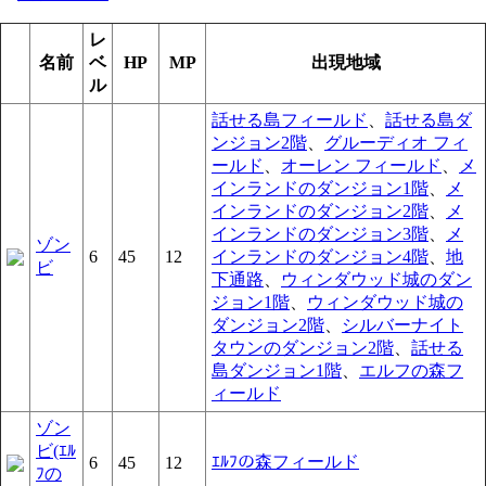
レ
名前
ベ
HP
MP
出現地域
ル
話せる島フィールド
、
話せる島ダ
ンジョン2階
、
グルーディオ フィ
ールド
、
オーレン フィールド
、
メ
インランドのダンジョン1階
、
メ
インランドのダンジョン2階
、
メ
インランドのダンジョン3階
、
メ
ゾン
6
45
12
インランドのダンジョン4階
、
地
ビ
下通路
、
ウィンダウッド城のダン
ジョン1階
、
ウィンダウッド城の
ダンジョン2階
、
シルバーナイト
タウンのダンジョン2階
、
話せる
島ダンジョン1階
、
エルフの森フ
ィールド
ゾン
ビ(ｴﾙ
ｴﾙﾌの森フィールド
6
45
12
ﾌの