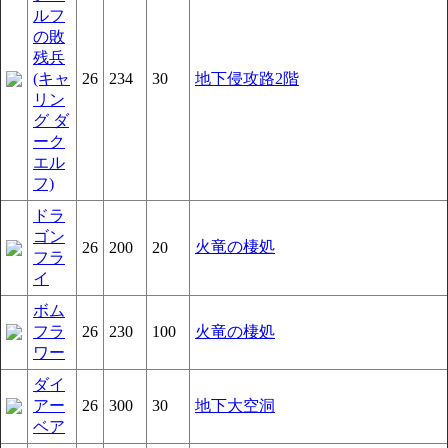
ルフ
の敗
残兵
(キャ
26
234
30
地下侵攻路2階
リン
グ ダ
ーク
エル
フ)
ドラ
ゴン
火竜の棲処
26
200
20
フラ
イ
ボム
フラ
26
230
100
火竜の棲処
ワー
ダイ
アー
26
300
30
地下大空洞
ベア