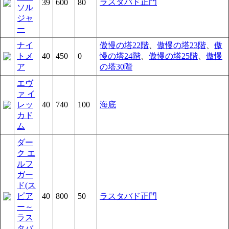
ラスタバド正門
39
600
80
ソル
ジャ
ー
ナイ
傲慢の塔22階
、
傲慢の塔23階
、
傲
トメ
40
450
0
慢の塔24階
、
傲慢の塔25階
、
傲慢
ア
の塔30階
エヴ
ァ イ
レッ
40
740
100
海底
カド
ム
ダー
ク エ
ルフ
ガー
ド(ス
ピア
40
800
50
ラスタバド正門
ー～
ラス
タバ