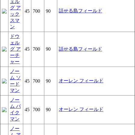
ェル
グ ア
話せる島フィールド
45
700
90
ック
スマ
ン
ドウ
ェル
グ ア
45
700
90
話せる島フィールド
ーチ
ャー
ノー
ム ソ
オーレン フィールド
45
700
90
ード
マン
ノー
ム パ
オーレン フィールド
45
700
90
イク
マン
ノー
ム ア