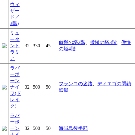
ウィ
ザー
ド／
3階)
ミュ
ータ
傲慢の塔2階
、
傲慢の塔3階
、
傲慢
ント
32
330
45
の塔4階
ラミ
ア
ラバ
ーボ
ーン
フランコの迷路
、
ディエゴの閉鎖
ナイ
32
500
50
監獄
フ(ド
レイ
ク)
ラバ
ーボ
ーン
32
500
50
海賊島後半部
ナイ