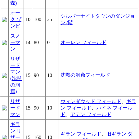
森)
オー
シルバーナイトタウンのダンジョ
ク ゾ
10
100
25
ン2階
ンビ
スノ
ーマ
14
80
0
オーレン フィールド
ン
リザ
ード
マン
沈黙の洞窟フィールド
15
90
10
(沈黙
の洞
窟)
リザ
ウィンダウッド フィールド
、
ギラ
ード
15
90
10
ン フィールド
、
ハイネ フィール
マン
ド
、
アデン フィールド
ギラ
ン リ
ギラン フィールド
、
旧ギラン ダ
ザー
15
160
10