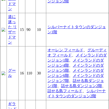
ンジョン2階
ドマ
ン
道に
迷っ
た リ
シルバーナイトタウンのダンジョ
15
90
10
ザー
ン1階
ドマ
ン
オーレン フィールド
、
グルーディ
オ フィールド
、
メインランドのダ
ンジョン1階
、
メインランドのダ
ンジョン4階
、
メインランドのダ
グー
ンジョン5階
、
メインランドのダ
16
110
30
ル
ンジョン6階
、
メインランドのダ
ンジョン7階
、
話せる島ダンジョ
ン1階
、
話せる島ダンジョン2階
、
話せる島フィールド
、
シルバーナ
イトタウンのダンジョン2階
ギラ
ン ド