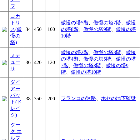
フ
コカ
トリ
傲慢の塔5階
、
傲慢の塔7階
、
傲慢
ス(傲
34
450
100
の塔8階
、
傲慢の塔9階
、
傲慢の塔
慢の
10階
塔)
傲慢の塔2階
、
傲慢の塔3階
、
傲慢
メデ
の塔4階
、
傲慢の塔5階
、
傲慢の塔
ュー
36
420
120
7階
、
傲慢の塔8階
、
傲慢の塔9
サ
階
、
傲慢の塔10階
ダイ
アー
バッ
フランコの迷路
、
ホセの地下監獄
38
350
200
ト(ド
レイ
ク)
ダー
ク エ
ルフ