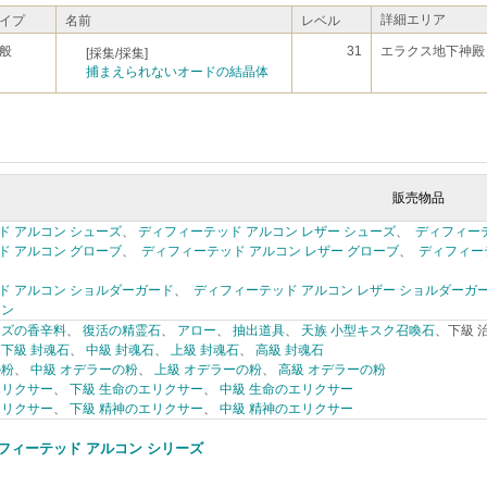
詳細エリア
イプ
名前
レベル
般
31
エラクス地下神殿
[採集/採集]
捕まえられないオードの結晶体
販売物品
ド アルコン シューズ
、
ディフィーテッド アルコン レザー シューズ
、
ディフィーテ
ド アルコン グローブ
、
ディフィーテッド アルコン レザー グローブ
、
ディフィー
ド アルコン ショルダーガード
、
ディフィーテッド アルコン レザー ショルダーガ
ロン
ーズの香辛料
、
復活の精霊石
、
アロー
、
抽出道具
、
天族 小型キスク召喚石
、下級 
、
下級 封魂石
、
中級 封魂石
、
上級 封魂石
、
高級 封魂石
の粉
、
中級 オデラーの粉
、
上級 オデラーの粉
、
高級 オデラーの粉
エリクサー
、
下級 生命のエリクサー
、
中級 生命のエリクサー
エリクサー
、
下級 精神のエリクサー
、
中級 精神のエリクサー
フィーテッド アルコン シリーズ