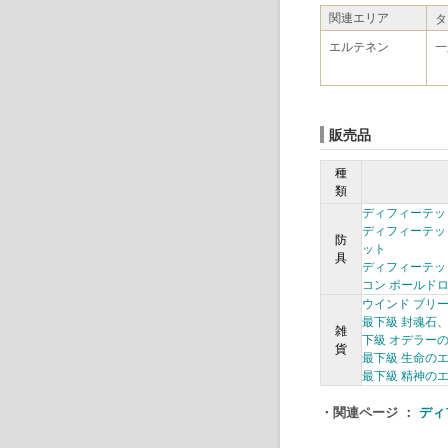
関連エリア
タ
エルテネン
一
販売品
種
類
ディフィーテッ
ディフィーテッ
防
ット
具
ディフィーテッ
コン ポールド
ウインド ブリ
最下級 封魂石
雑
下級 オデラー
貨
最下級 生命の
最下級 精神の
・関連ページ ：
ディ