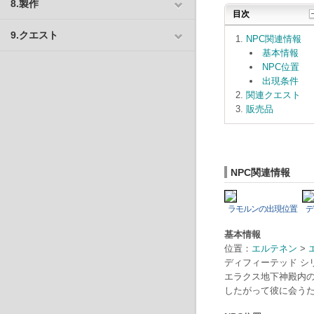
8.製作
目次
9.クエスト
NPC関連情報
基本情報
NPC位置
出現条件
関連クエスト
販売品
NPC関連情報
ラモルンの出現位置
デ
基本情報
位置：
エルテネン
>
ディフィーテッド 
エラクス地下神殿内の
したがって彼に会う