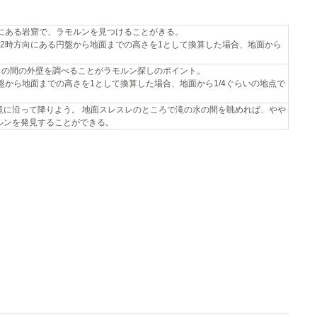
壁にある岩窟で、ラモルンを見つけることがきる。
2時方向にある円盤から地面までの高さを1として換算した場合、地面から
向の間の外壁を調べることがラモルン探しのポイント。
盤から地面までの高さを1として換算した場合、地面から1/4ぐらいの地点で
滝に沿って降りよう。 地面スレスレのところで滝の水の間を眺めれば、やや
ルンを発見することができる。