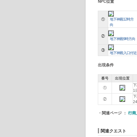
NPC位置
①
地下神殿12時方
向
②
地下神殿9時方向
③
地下神殿入口付近
出現条件
番号
出現位置
下
①
1
下
②
2
・関連ページ ：
行商
関連クエスト