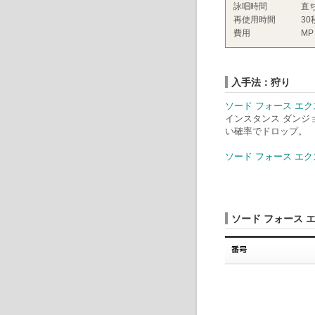
詠唱時間
直
再使用時間
30
費用
MP
入手法：狩り
ソード フォース エク
インスタンス ダンジ
い確率でドロップ。
ソード フォース エク
ソード フォース 