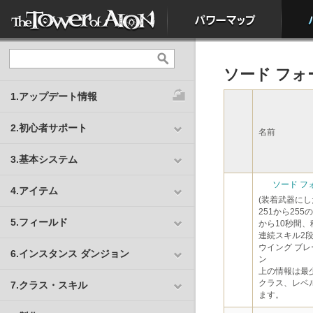
ソード フォ
1.アップデート情報
2.初心者サポート
名前
3.基本システム
ソード フ
4.アイテム
(装着武器に
251から25
5.フィールド
から10秒間
連続スキル2
ウイング ブレ
6.インスタンス ダンジョン
ン
上の情報は最
クラス、レベ
7.クラス・スキル
ます。