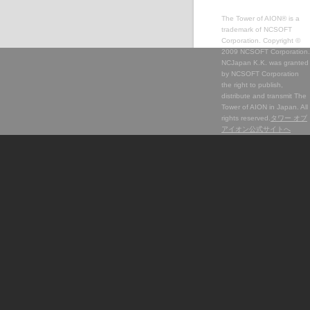
The Tower of AION® is a
trademark of NCSOFT
Corporation. Copyright ©
2009 NCSOFT Corporation.
NCJapan K.K. was granted
by NCSOFT Corporation
the right to publish,
distribute and transmit The
Tower of AION in Japan. All
rights reserved.
タワー オブ
アイオン公式サイトへ