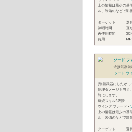
上の情報は最少の基
ル、装備のなどで影
ターゲット
選
詠唱時間
直
再使用時間
30
費用
MP
ソード フ
近接武器装
ソード ウ
(装着武器にしたがっ
物理ダメージを与え、
態にします。
連続スキル2段階
ウイング ブレード -
上の情報は最少の基
ル、装備のなどで影
ターゲット
選