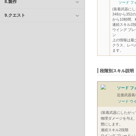
8.製作
ソード フ
(装着武器に
348から35
9.クエスト
から10秒間
連続スキル2
ウイング ブレ
ン
上の情報は最
クラス、レベ
ます。
段階別スキル説明
ソード フ
近接武器装
ソード ウ
(装着武器にしたがっ
物理ダメージを与え、
態にします。
連続スキル2段階
ウイング ブレード -