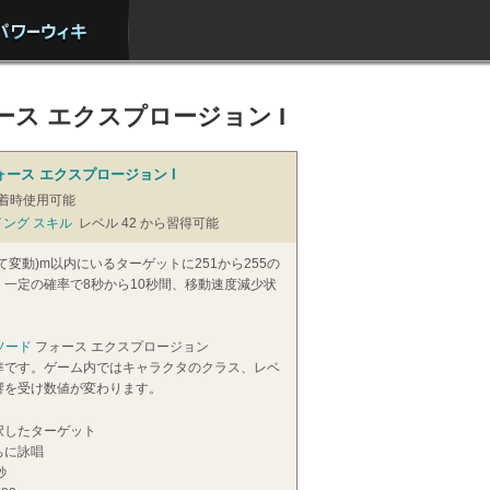
ース エクスプロージョン I
ォース エクスプロージョン I
着時使用可能
イング スキル
レベル 42 から習得可能
て変動)m以内にいるターゲットに251から255の
一定の確率で8秒から10秒間、移動速度減少状
ソード
フォース エクスプロージョン
準です。ゲーム内ではキャラクタのクラス、レベ
響を受け数値が変わります。
択したターゲット
ちに詠唱
秒