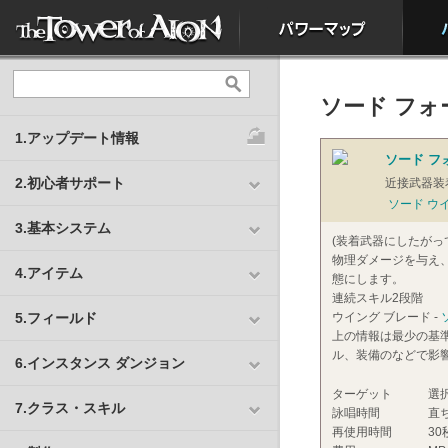
ソード フォ
1.アップデート情報
ソード フ
2.初心者サポート
近接武器装
ソード ウ
3.基本システム
(装着武器にしたがっ
物理ダメージを与え、
4.アイテム
態にします。
連続スキル2段階
5.フィールド
ウイング ブレード -
上の情報は最少の基
ル、装備のなどで影
6.インスタンス ダンジョン
ターゲット
選
7.クラス・スキル
詠唱時間
直
再使用時間
30