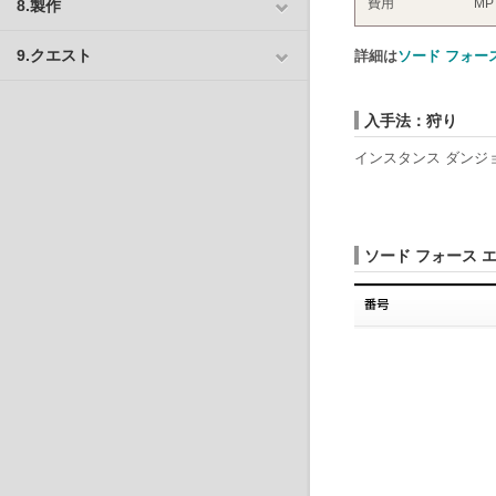
費用
MP
8.製作
9.クエスト
詳細は
ソード フォー
入手法：狩り
インスタンス ダンジ
ソード フォース 