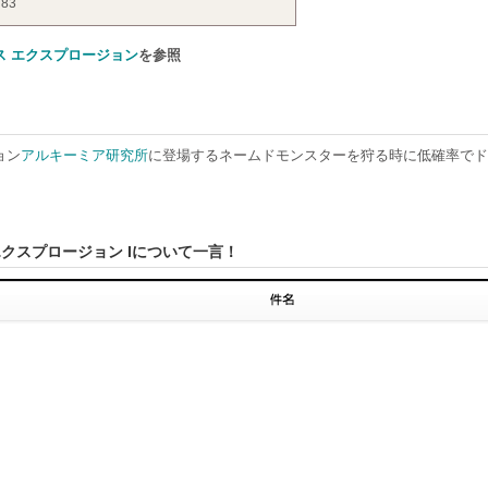
 83
ス エクスプロージョン
を参照
ョン
アルキーミア研究所
に登場するネームドモンスターを狩る時に低確率でド
エクスプロージョン Iについて一言！