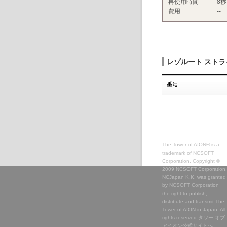
再使用時間
8秒
費用
--
レゾルート スト
The Tower of AION® is a
trademark of NCSOFT
Corporation. Copyright ©
2009 NCSOFT Corporation.
NCJapan K.K. was granted
by NCSOFT Corporation
the right to publish,
distribute and transmit The
Tower of AION in Japan. All
rights reserved.
タワー オブ
アイオン公式サイトへ