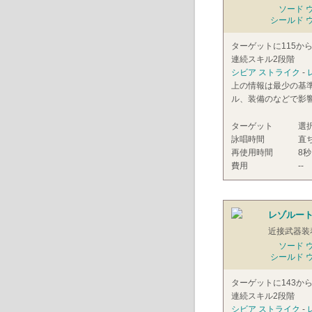
ソード 
シールド 
ターゲットに115か
連続スキル2段階
シビア ストライク
-
上の情報は最少の基
ル、装備のなどで影
ターゲット
選
詠唱時間
直
再使用時間
8秒
費用
--
レゾルート
近接武器装
ソード 
シールド 
ターゲットに143か
連続スキル2段階
シビア ストライク
-