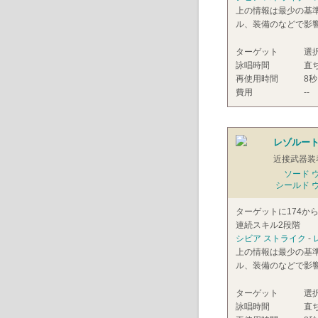
上の情報は最少の基
ル、装備のなどで影
ターゲット
選
詠唱時間
直
再使用時間
8秒
費用
--
レゾルート
近接武器装
ソード 
シールド 
ターゲットに174か
連続スキル2段階
シビア ストライク
-
上の情報は最少の基
ル、装備のなどで影
ターゲット
選
詠唱時間
直