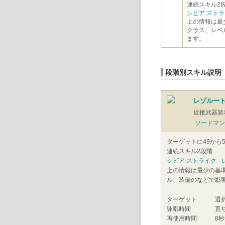
連続スキル2
シビア スト
上の情報は最
クラス、レベ
ます。
段階別スキル説明
レゾルート
近接武器装
ソードマン
ターゲットに49から
連続スキル2段階
シビア ストライク
-
上の情報は最少の基
ル、装備のなどで影
ターゲット
選
詠唱時間
直
再使用時間
8秒