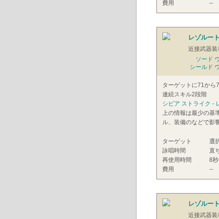
費用
--
レゾルート 
近接武器装
ソード 
シールド 
ターゲットに71から
連続スキル2段階
シビア ストライク
-
上の情報は最少の基
ル、装備のなどで影
ターゲット
選
詠唱時間
直
再使用時間
8秒
費用
--
レゾルート 
近接武器装