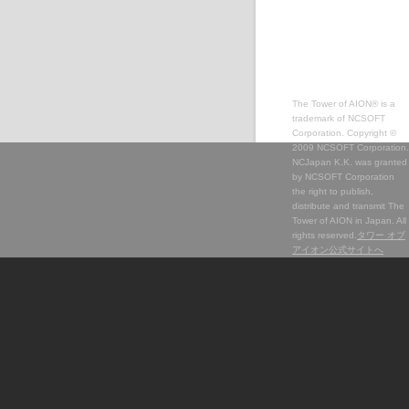
The Tower of AION® is a
trademark of NCSOFT
Corporation. Copyright ©
2009 NCSOFT Corporation.
NCJapan K.K. was granted
by NCSOFT Corporation
the right to publish,
distribute and transmit The
Tower of AION in Japan. All
rights reserved.
タワー オブ
アイオン公式サイトへ