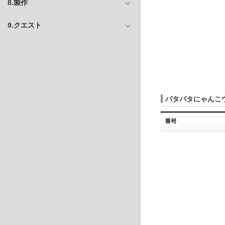
8.製作
9.クエスト
パタパタにゃんこ