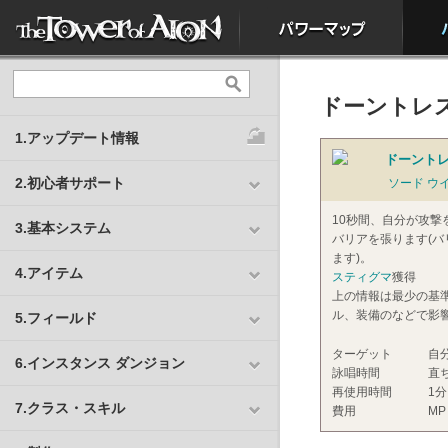
ドーントレス
1.アップデート情報
ドーントレ
2.初心者サポート
ソード ウ
10秒間、自分が攻撃
3.基本システム
バリアを張ります(バ
ます)。
4.アイテム
スティグマ
獲得
上の情報は最少の基
ル、装備のなどで影
5.フィールド
ターゲット
自
6.インスタンス ダンジョン
詠唱時間
直
再使用時間
1分
7.クラス・スキル
費用
MP