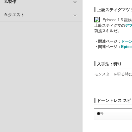
8.製作
上級スティグマツ
9.クエスト
Episode 1
上級スティグマの
デフ
前提スキルだ。
・関連ページ：
ドーン
・関連ページ：
Epi
入手法：狩り
モンスターを狩る時
ドーントレス スピ