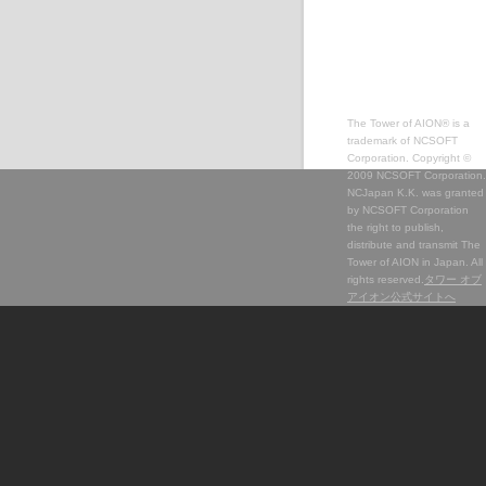
The Tower of AION® is a
trademark of NCSOFT
Corporation. Copyright ©
2009 NCSOFT Corporation.
NCJapan K.K. was granted
by NCSOFT Corporation
the right to publish,
distribute and transmit The
Tower of AION in Japan. All
rights reserved.
タワー オブ
アイオン公式サイトへ