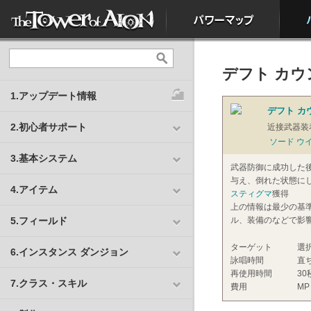
デフト カウ
1.アップデート情報
デフト カ
2.初心者サポート
近接武器装
ソード ウ
3.基本システム
武器防御に成功した後
与え、倒れた状態に
4.アイテム
スティグマ
獲得
上の情報は最少の基
5.フィールド
ル、装備のなどで影
ターゲット
選
6.インスタンス ダンジョン
詠唱時間
直
再使用時間
30
7.クラス・スキル
費用
MP