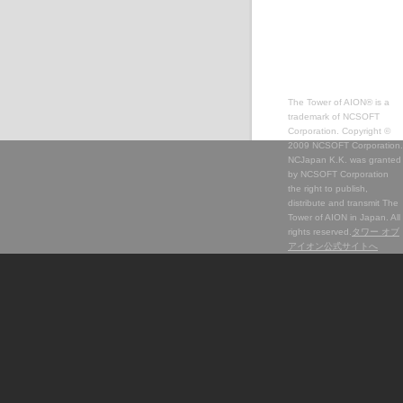
The Tower of AION® is a
trademark of NCSOFT
Corporation. Copyright ©
2009 NCSOFT Corporation.
NCJapan K.K. was granted
by NCSOFT Corporation
the right to publish,
distribute and transmit The
Tower of AION in Japan. All
rights reserved.
タワー オブ
アイオン公式サイトへ