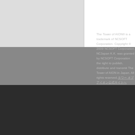
The Tower of AION® is a
trademark of NCSOFT
Corporation. Copyright ©
2009 NCSOFT Corporation.
NCJapan K.K. was granted
by NCSOFT Corporation
the right to publish,
distribute and transmit The
Tower of AION in Japan. All
rights reserved.
タワー オブ
アイオン公式サイトへ