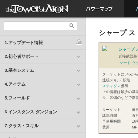
シャープ ス
1.アップデート情報
シャープ 
2.初心者サポート
近接武器装
ソード ウ
3.基本システム
ターゲットに346か
連続スキル1段階
4.アイテム
スティグマ
獲得
上の情報は最少の基
5.フィールド
ル、装備のなどで影
ターゲット
選
6.インスタンス ダンジョン
詠唱時間
直
再使用時間
16
7.クラス・スキル
費用
MP