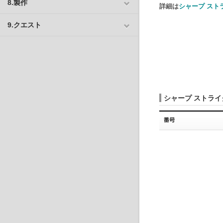
8.製作
詳細は
シャープ スト
9.クエスト
シャープ ストライ