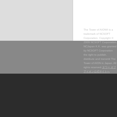
The Tower of AION® is a
trademark of NCSOFT
Corporation. Copyright ©
2009 NCSOFT Corporation.
NCJapan K.K. was granted
by NCSOFT Corporation
the right to publish,
distribute and transmit The
Tower of AION in Japan. All
rights reserved.
タワー オブ
アイオン公式サイトへ