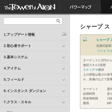
シャープ スト
1.アップデート情報
シャープ ス
2.初心者サポート
近接武器装
ソード ウ
3.基本システム
ターゲットに325か
連続スキル1段階
4.アイテム
スティグマ
獲得
上の情報は最少の基
5.フィールド
ル、装備のなどで影
ターゲット
選
6.インスタンス ダンジョン
詠唱時間
直
再使用時間
16
7.クラス・スキル
費用
MP