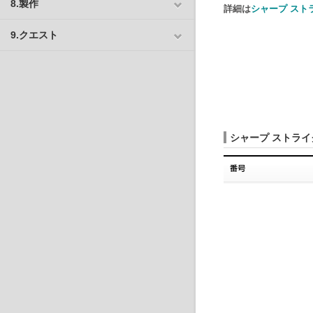
8.製作
詳細は
シャープ スト
9.クエスト
シャープ ストライク