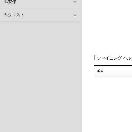
8.製作
9.クエスト
シャイニング ペル