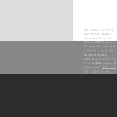
The Tower of AION® is a
trademark of NCSOFT
Corporation. Copyright ©
2009 NCSOFT Corporation.
NCJapan K.K. was granted
by NCSOFT Corporation
the right to publish,
distribute and transmit The
Tower of AION in Japan. All
rights reserved.
タワー オブ
アイオン公式サイトへ