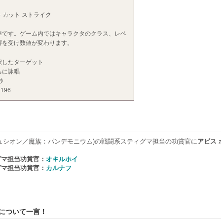
- カット ストライク
準です。ゲーム内ではキャラクタのクラス、レベ
響を受け数値が変わります。
択したターゲット
ちに詠唱
秒
 196
ュシオン／魔族：パンデモニウム)の戦闘系スティグマ担当の功賞官に
アビス 
グマ担当功賞官：
オキルホイ
グマ担当功賞官：
カルナフ
クについて一言！