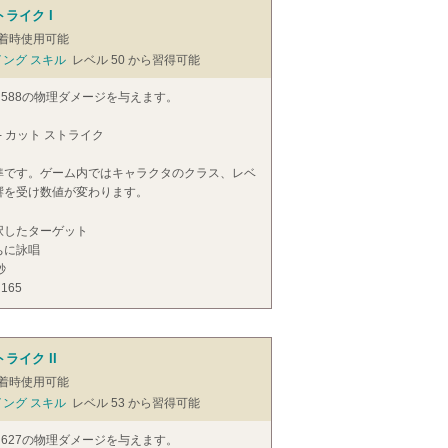
トライク I
着時使用可能
イング スキル
レベル 50 から習得可能
ら588の物理ダメージを与えます。
- カット ストライク
準です。ゲーム内ではキャラクタのクラス、レベ
響を受け数値が変わります。
択したターゲット
ちに詠唱
秒
 165
ライク II
着時使用可能
イング スキル
レベル 53 から習得可能
ら627の物理ダメージを与えます。