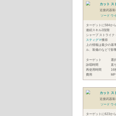
カット ス
近接武器装
ソード ウ
ターゲットに584か
連続スキル2段階
シャープ ストライク 
スティグマ
獲得
上の情報は最少の基
ル、装備のなどで影
ターゲット
選
詠唱時間
直
再使用時間
16
費用
MP
カット スト
近接武器装
ソード ウ
ターゲットに623か