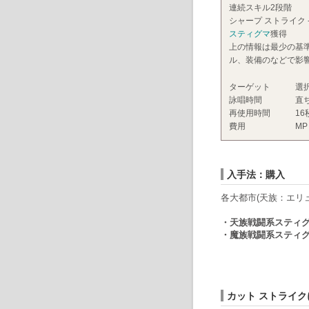
連続スキル2段階
シャープ ストライク 
スティグマ
獲得
上の情報は最少の基
ル、装備のなどで影
ターゲット
選
詠唱時間
直
再使用時間
16
費用
MP
入手法：購入
各大都市(天族：エリ
・天族戦闘系スティ
・魔族戦闘系スティ
カット ストライ