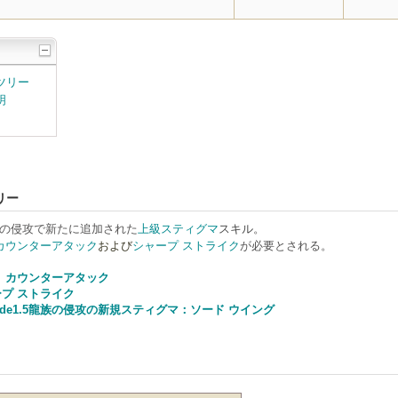
ツリー
明
リー
5 龍族の侵攻で新たに追加された
上級スティグマ
スキル
。
カウンターアタック
および
シャープ ストライク
が必要とされる。
 カウンターアタック
プ ストライク
sode1.5龍族の侵攻の新規スティグマ：ソード ウイング