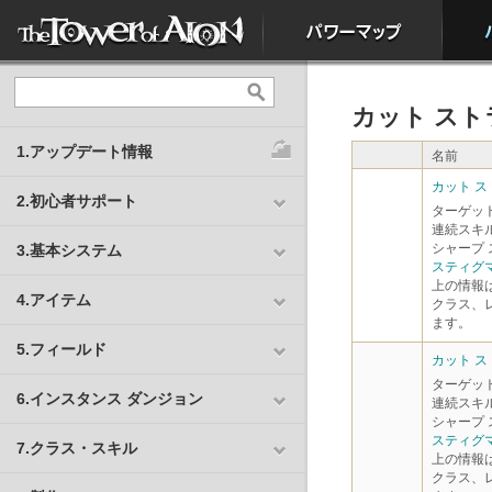
カット スト
1.アップデート情報
名前
カット ス
2.初心者サポート
ターゲット
連続スキ
シャープ 
3.基本システム
スティグ
上の情報
4.アイテム
クラス、
ます。
5.フィールド
カット スト
ターゲット
6.インスタンス ダンジョン
連続スキ
シャープ 
スティグ
7.クラス・スキル
上の情報
クラス、