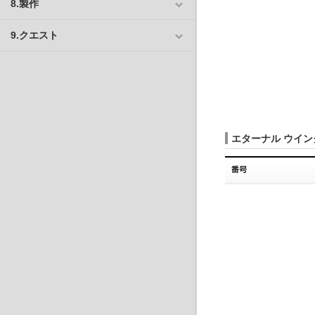
8.製作
9.クエスト
エターナル ウイ