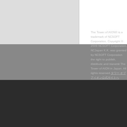
The Tower of AION® is a
trademark of NCSOFT
Corporation. Copyright ©
2009 NCSOFT Corporation.
NCJapan K.K. was granted
by NCSOFT Corporation
the right to publish,
distribute and transmit The
Tower of AION in Japan. All
rights reserved.
タワー オブ
アイオン公式サイトへ