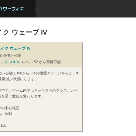
ク ウェーブ IV
イク ウェーブ IV
着時使用可能
イング スキル
レベル 62 から習得可能
にいる敵に350から354の物理ダメージを与え、8
速度減少状態にします。
準です。ゲーム内ではキャラクタのクラス、レベ
響を受け数値が変わります。
分の中心範囲
ちに詠唱
 110