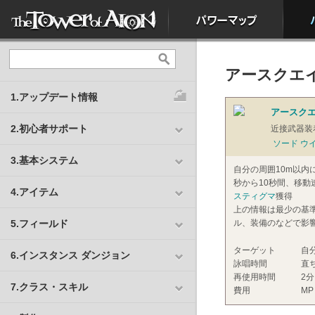
アースクエイ
1.アップデート情報
アースクエ
2.初心者サポート
近接武器装
ソード ウ
3.基本システム
自分の周囲10m以内
秒から10秒間、移動
4.アイテム
スティグマ
獲得
上の情報は最少の基
5.フィールド
ル、装備のなどで影
ターゲット
自
6.インスタンス ダンジョン
詠唱時間
直
再使用時間
2分
7.クラス・スキル
費用
MP