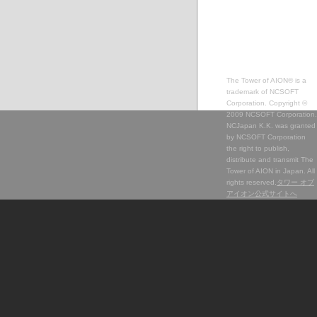
The Tower of AION® is a
trademark of NCSOFT
Corporation. Copyright ©
2009 NCSOFT Corporation.
NCJapan K.K. was granted
by NCSOFT Corporation
the right to publish,
distribute and transmit The
Tower of AION in Japan. All
rights reserved.
タワー オブ
アイオン公式サイトへ