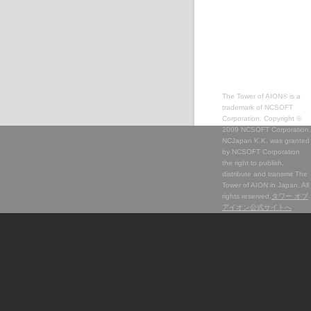
The Tower of AION® is a
trademark of NCSOFT
Corporation. Copyright ©
2009 NCSOFT Corporation.
NCJapan K.K. was granted
by NCSOFT Corporation
the right to publish,
distribute and transmit The
Tower of AION in Japan. All
rights reserved.
タワー オブ
アイオン公式サイトへ