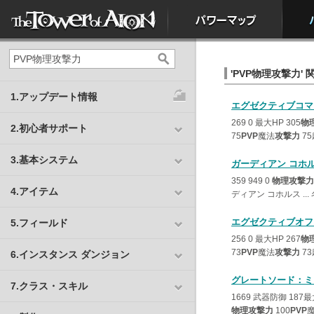
'PVP物理攻撃力' 関
1.アップデート情報
エグゼクティブコマ
269 0 最大HP 305
物
2.初心者サポート
75
PVP
魔法
攻撃力
75
3.基本システム
ガーディアン コホ
359 949 0
物理攻撃力
4.アイテム
ディアン コホルス ..
エグゼクティブオフ
5.フィールド
256 0 最大HP 267
物
73
PVP
魔法
攻撃力
73
6.インスタンス ダンジョン
グレートソード：ミ
7.クラス・スキル
1669 武器防御 187最
物理攻撃力
100
PVP