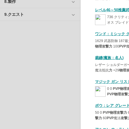
8.製作
レベル46～50推薦武器
9.クエスト
736 クリティ
オス ブレイド 50
ワンド：ミシック 
1629 武器防御 187最
物理攻撃力
100
PVP
裁縫(魔族：名人)
レザー ショルダーガ
魔法抵抗
力
+29
物理
マジック ガン リス
0 0
PVP物理
PVP物理攻撃
ボウ：レア グレー
50 0
PVP物理攻撃力
撃力
60
PVP
魔法
攻撃