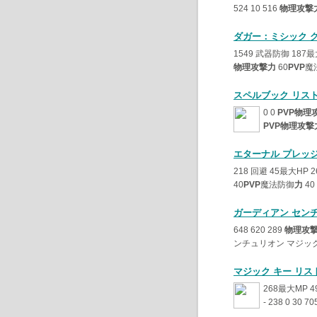
524 10 516
物理攻撃
ダガー：ミシック 
1549 武器防御 187最
物理攻撃力
60
PVP
魔
スペルブック リス
0 0
PVP物理
PVP物理攻撃
エターナル プレッ
218 回避 45最大HP 2
40
PVP
魔法防御
力
40 
ガーディアン セン
648 620 289
物理攻
ンチュリオン マジック 
マジック キー リス
268最大MP 4
- 238 0 30 