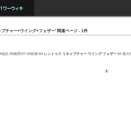
プチャー+ウイング+フェザー' 関連ページ - 1件
ｶﾙ抵抗 46物理ｸﾘﾃｨｶﾙ防御 84
レントゥス
リキャプチャー
ウイング
フェザー
60 最大飛
1