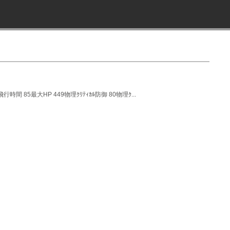
行時間 85最大HP 449物理ｸﾘﾃｨｶﾙ防御 80物理ｸ...