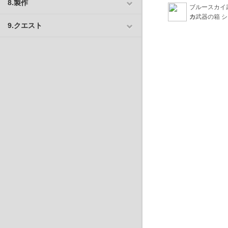
8.製作
ブルースカイ
カ
武器の箱 
9.クエスト