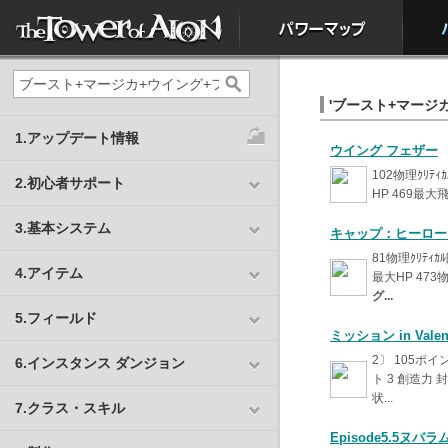
'ブースト+マージカ
1.アップデート情報
ウイング フェザー
102物理ｸﾘﾃｨ
2.初心者サポート
HP 469最大飛
3.基本システム
キャップ：ヒーロー
81物理ｸﾘﾃｨｶ
4.アイテム
最大HP 473
グ...
5.フィールド
ミッション in Valent
2〕 105ポ
6.インスタンス ダンジョン
ト 3 創造力 封
状...
7.クラス・スキル
Episode5.5ヌバ