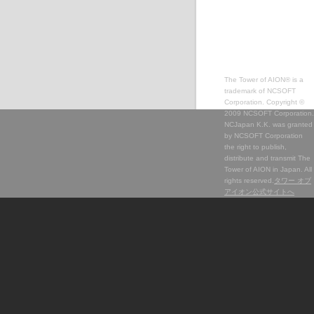
The Tower of AION® is a
trademark of NCSOFT
Corporation. Copyright ©
2009 NCSOFT Corporation.
NCJapan K.K. was granted
by NCSOFT Corporation
the right to publish,
distribute and transmit The
Tower of AION in Japan. All
rights reserved.
タワー オブ
アイオン公式サイトへ