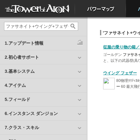
'ファサネイト+ウイ
1.アップデート情報
征服の乗り物の箱／
ゴールデン
ファサネ
2.初心者サポート
と、以下の武器/防具/
3.基本システム
ウイング フェザー
80物理ｸﾘﾃｨ
4.アイテム
ー
60 最大飛行時
5.フィールド
6.インスタンス ダンジョン
7.クラス・スキル