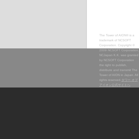
The Tower of AION® is a
trademark of NCSOFT
Corporation. Copyright ©
2009 NCSOFT Corporation.
NCJapan K.K. was granted
by NCSOFT Corporation
the right to publish,
distribute and transmit The
Tower of AION in Japan. All
rights reserved.
タワー オブ
アイオン公式サイトへ