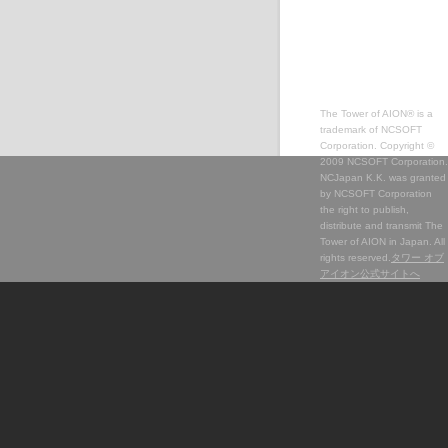
The Tower of AION® is a
trademark of NCSOFT
Corporation. Copyright ©
2009 NCSOFT Corporation.
NCJapan K.K. was granted
by NCSOFT Corporation
the right to publish,
distribute and transmit The
Tower of AION in Japan. All
rights reserved.
タワー オブ
アイオン公式サイトへ