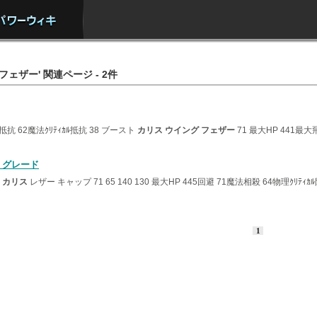
フェザー' 関連ページ - 2件
ﾙ抵抗 62魔法ｸﾘﾃｨｶﾙ抵抗 38 ブースト
カリス
ウイング
フェザー
71 最大HP 441最大飛
 グレード
ト
カリス
レザー キャップ 71 65 140 130 最大HP 445回避 71魔法相殺 64物理ｸﾘﾃｨ
1