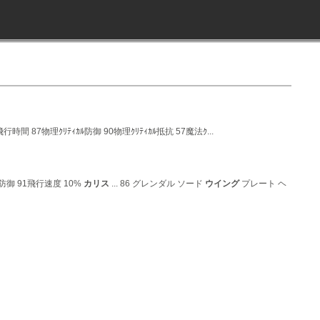
行時間 87物理ｸﾘﾃｨｶﾙ防御 90物理ｸﾘﾃｨｶﾙ抵抗 57魔法ｸ...
ｶﾙ防御 91飛行速度 10%
カリス
... 86 グレンダル ソード
ウイング
プレート ヘ