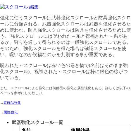
強化に使うスクロールは武器強化スクロールと防具強化スクロ
ールに分類される。武器強化スクロールは武器
を強化させるた
めに使われ、防具強化スクロールは防具を強化させるために使
う。 強化スクロールには呪われた～系と祝福された～系があ
るが、狩りを通して得られるのは一般強化スクロールである。
そのため、強化スクロール
を得た場合は確認スクロールを使
い、呪いなのか祝福なのかを判別する事が重要である。
呪われた～スクロールは赤い色の巻き物で
(
名前はそのまま強
化スクロール
)、
祝福された～スクロールは枠に
銀色の線がつ
いている。
また、スクロールによる強化には装飾品の強化と属性強化もある。詳しくは以下の
ページを参考にして欲しい。
→
装飾品強化
→
属性強化
武器強化スクロール一覧
名前
使用効果