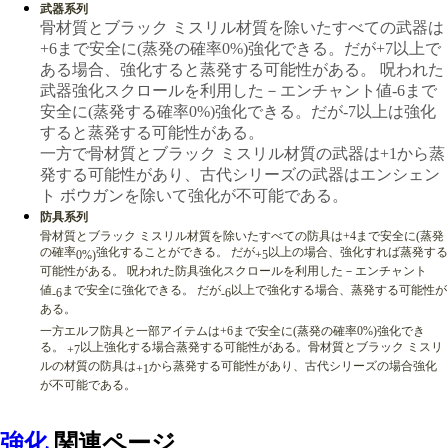
武器系列
骨材質とブラック ミスリル材質を除いたすべての武器は
+6まで安全に(蒸発の確率0%)強化できる。だが+7以上で
ある場合、強化すると蒸発する可能性がある。 呪われた
武器強化スクロールを利用した－エンチャント値-6まで
安全に(蒸発する確率0%)強化できる。だが-7以上は強化
すると蒸発する可能性がある。
一方で骨材質とブラック ミスリル材質の武器は+1から蒸
発する可能性があり、古代シリーズの武器はエンシェン
ト ボウガンを除いて強化が不可能である。
防具系列
骨材質とブラック ミスリル材質を除いたすべての防具は
+4
まで安全に
(
蒸発
の確率
強化することができる。 だが
以上の場合、強化すれば蒸発する
0%)
+5
可能性がある。 呪われた防具強化スクロールを利用した－エンチャント
値
まで安全に強化できる。 だが
以上で強化する場合、蒸発する可能性が
-6
-6
ある。
一方エルフ防具と一部アイテムは
+6
まで安全に
(
蒸発の確率
0%)
強化でき
る。
以上強化する場合蒸発する可能性がある。骨材質とブラック ミスリ
+7
ルの材質の防具は
から蒸発する可能性があり、古代シリーズの場合強化
+1
が不可能である。
強化
関連ページ