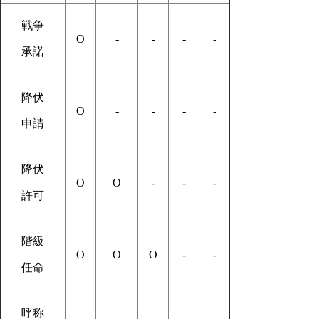
戦争
O
-
-
-
-
承諾
降伏
O
-
-
-
-
申請
降伏
O
O
-
-
-
許可
階級
O
O
O
-
-
任命
呼称