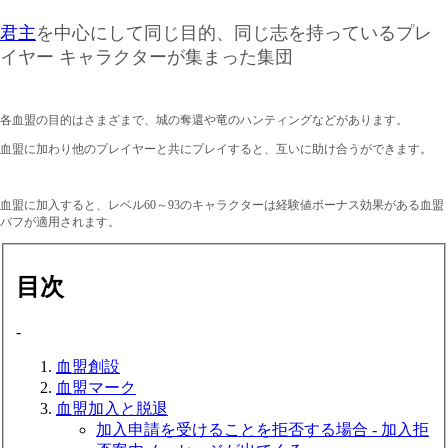
君主
を中心にして同じ目的、同じ志を持っているプレ
イヤー キャラクターが集まった集団
各血盟の目的はさまざまで、城の奪還や竜のハンティングなどがあります。
血盟に加わり他のプレイヤーと共にプレイすると、互いに助け合うができます。
血盟に加入すると、レベル60～93のキャラクターは経験値ボーナス効果がある血盟
バフが適用されます。
目次
-
血盟創設
血盟マーク
血盟加入と脱退
加入申請を受けることを拒否する場合 - 加入拒