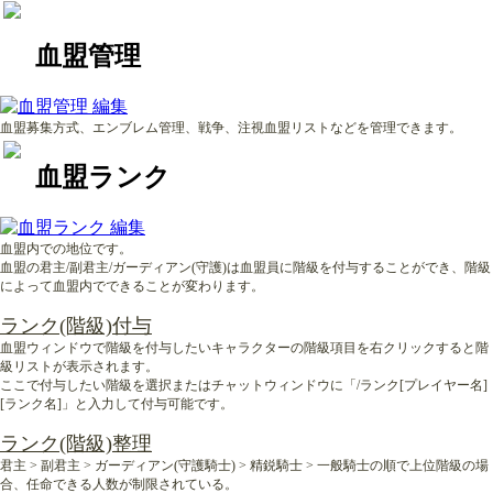
血盟管理
血盟募集方式、エンブレム管理、戦争、注視血盟リストなどを管理できます。
血盟ランク
血盟内での地位です。
血盟の君主/副君主/ガーディアン(守護)は血盟員に階級を付与することができ、階級
によって血盟内でできることが変わります。
ランク(階級)付与
血盟ウィンドウで階級を付与したいキャラクターの階級項目を右クリックすると階
級リストが表示されます。
ここで付与したい階級を選択またはチャットウィンドウに「/ランク[プレイヤー名]
[ランク名]」と入力して付与可能です。
ランク(階級)整理
君主 > 副君主 > ガーディアン(守護騎士) > 精鋭騎士 > 一般騎士の順で上位階級の場
合、任命できる人数が制限されている。