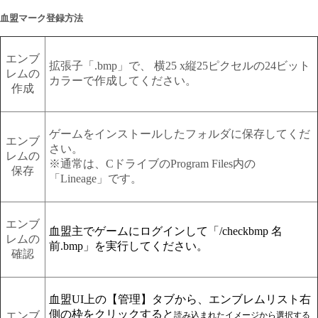
血盟マーク登録方法
エンブ
拡張子「.bmp」で、 横25 x縦25ピクセルの24ビット
レムの
カラーで作成してください。
作成
ゲームをインストールしたフォルダに保存してくだ
エンブ
さい。
レムの
※通常は、CドライブのProgram Files内の
保存
「Lineage」です。
エンブ
血盟主でゲームにログインして「/checkbmp 名
レムの
前.bmp」を実行してください。
確認
血盟UI上の【管理】タブから、エンブレムリスト右
側の枠をクリックすると
エンブ
読み込まれたイメージから選択する