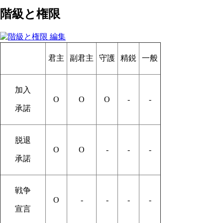
階級と権限
君主
副君主
守護
精鋭
一般
加入
O
O
O
-
-
承諾
脱退
O
O
-
-
-
承諾
戦争
O
-
-
-
-
宣言