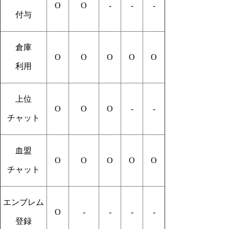
O
O
-
-
-
付与
倉庫
O
O
O
O
O
利用
上位
O
O
O
-
-
チャット
血盟
O
O
O
O
O
チャット
エンブレム
O
-
-
-
-
登録