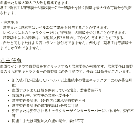
血盟当たり最大50人で人数を構成できます。
君主1/副君主1/守護騎士3/精鋭騎士7で一般騎士を除く階級は最大任命可能数が制限
されます。
・注意事項
- 君主または副君主はレベル25にて階級を付与することができます。
- レベル40以上のキャラクターだけが守護騎士の階級を受けることができます。
- 精鋭騎士以上の階級は、血盟加入後7日経過してから付与することができる。
- 自分と同じまたはより高いランクは付与できません。例えば、副君主は守護騎士
までしか任命できません。
君主任命
血盟ウインドウで血盟員を右クリックすると君主委任が可能です。君主委任は血盟
員のうち君主キャラクターの血盟員にのみ可能です。任命には条件がございます。
加入後7日が経過したレベル30以上接続中の君主キャラクターにのみ委任可
能
血盟アジトまたは城を保有している場合、君主委任不可
攻城進行中、宣布中の君主へ委任不可
君主委任要請後、1分以内に未承諾時委任不可
君主委任要請後の追加要請は3分後に可能
委任または委任されるキャラクターがインターサーバーにいる場合、委任不
可
同盟主または同盟加入血盟の場合、委任不可