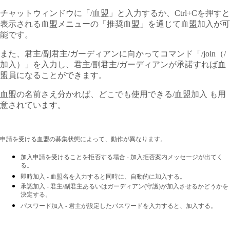
チャットウィンドウに「/血盟」と入力するか、Ctrl+Cを押すと
表示される血盟メニューの「推奨血盟」を通じて血盟加入が可
能です。
また、君主/副君主/ガーディアンに向かってコマンド「/join（/
加入）」を入力し、君主/副君主/ガーディアンが承諾すれば血
盟員になることができます。
血盟の名前さえ分かれば、どこでも使用できる/血盟加入 も用
意されています。
申請を受ける血盟の募集状態によって、動作が異なります。
加入申請を受けることを拒否する場合 - 加入拒否案内メッセージが出てく
る。
即時加入 - 血盟名を入力すると同時に、自動的に加入する。
承認加入 - 君主/副君主あるいはガーディアン(守護)が加入させるかどうかを
決定する。
パスワード加入 - 君主が設定したパスワードを入力すると、加入する。