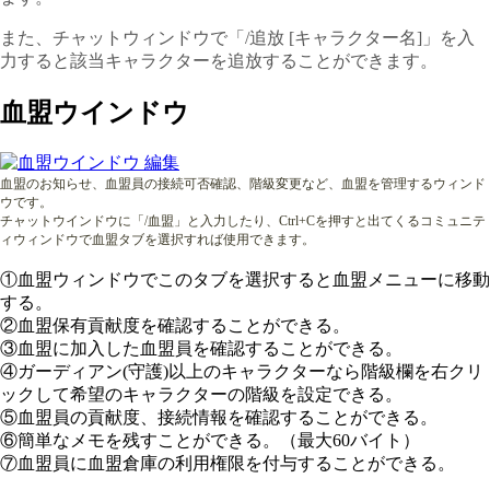
また、チャットウィンドウで「/追放 [キャラクター名]」を入
力すると該当キャラクターを追放することができます。
血盟ウインドウ
血盟のお知らせ、血盟員の接続可否確認、階級変更など、血盟を管理するウィンド
ウです。
チャットウインドウに「
/血盟」と入力したり、Ctrl+Cを押すと出てくるコミュニテ
ィウィンドウで血盟タブを選択すれば使用できます。
①血盟ウィンドウでこのタブを選択すると血盟メニューに移動
する。
②血盟保有貢献度を確認することができる。
③血盟に加入した血盟員を確認することができる。
④ガーディアン(守護)以上のキャラクターなら階級欄を右クリ
ックして希望のキャラクターの階級を設定できる。
⑤血盟員の貢献度、接続情報を確認することができる。
⑥簡単なメモを残すことができる。（最大60バイト）
⑦血盟員に血盟倉庫の利用権限を付与することができる。