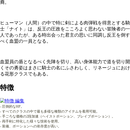
裔。
ヒューマン（人間）の中で特に剣による肉弾戦を得意とする騎
士「ナイト」は、反王の圧政をこころよく思わない冒険者の一
人であったが、ある時出会った君主の思いに同調し反王を倒す
べく血盟の一員となる。
血盟員の盾となるべく先陣を切り、高い身体能力で道を切り開
くその勇姿はまさに騎士の名にふさわしく、リネージュにおけ
る花形クラスでもある。
特徴
- 圧倒的なHP。
- すべてのクラスの中で最も多様な種類のアイテムを着用可能。
- 手ごろな価格の2段加速（ヘイストポーション、ブレイブポーション）。
- 両手剣に特化した様々な技術を使用。
- 装備、ポーションへの依存度が高い。