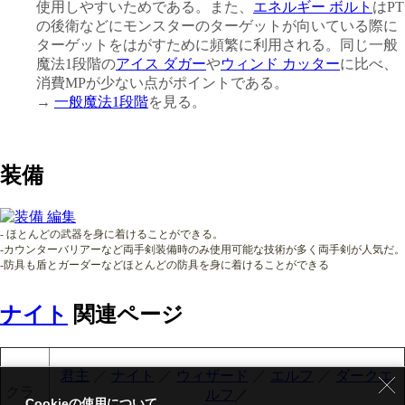
使用しやすいためである。また、
エネルギー ボルト
はPT
の後衛などにモンスターのターゲットが向いている際に
ターゲットをはがすために頻繁に利用される。同じ一般
魔法1段階の
アイス ダガー
や
ウィンド カッター
に比べ、
消費MPが少ない点がポイントである。
→
一般魔法1段階
を見る。
装備
- ほとんどの武器を身に着けることができる。
-カウンターバリアーなど両手剣装備時のみ使用可能な技術が多く両手剣が人気だ。
-防具も盾とガーダーなどほとんどの防具を身に着けることができる
ナイト
関連ページ
君主
／
ナイト
／
ウィザード
／
エルフ
／
ダークエ
クラ
ルフ
／
Cookieの使用について