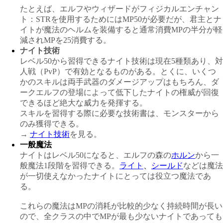
たとえば、エルフやウィザードがフィジカルエンチャン
ト：STRを使用するためにはMP
50が必要だが、君主とナ
イトが魔法のヘルムを装備すると通常消費MPの半分が軽
減されMPを25消費する。
ナイト技術
レベル50から習得できるナイト技術は現在5種類あり、対
人戦（PvP）で有効となるものがある。とくに、いくつ
かのスキルは両手武器のダメージアップはもちろん、ダ
ークエルフの登場によって低下したナイトの権威が回復
できるほど絶大な威力を発揮する。
スキルを習得する際に必要な技術書は、モンスターから
のみ獲得できる。
→
ナイト技術
を見る。
一般魔法
ナイトはレベル50になると、エルフの森の
ホルン
から一
般魔法1段階を習得できる。
ライト
、
シールド
などは魔法
が一切使えなかったナイトにとっては役立つ魔法であ
る
。
これらの魔法はMPの消耗が比較的少なく持続時間が長い
ので、全クラスの中でMPが最も少ないナイトであっても