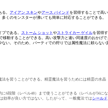
ある。
アイアン スキン
や
アース バインド
を習得することで高い
、多くのモンスターが沸いても簡単に対応することができる。
イプである。
ストーム ショット
や
ストライカー ゲイル
を習得す
で移動することができる。高い攻撃力と速い同速度のおかげで
少ない。そのため、パーティでの狩りでは属性魔法に頼らない
魔法を習うことができる。精霊魔法を習うためには精霊の水晶
に6段階（レベル48）まで使うことができる（レベルが56にな
法は効率が良い方ではない。したがって、一般魔法では
シールド