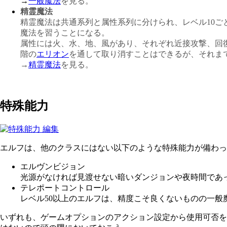
→
一般魔法
を見る。
精霊魔法
精霊魔法は共通系列と属性系列に分けられ、レベル10ご
魔法を習うことになる。
属性には火、水、地、風があり、それぞれ近接攻撃、回
階の
エリオン
を通して取り消すことはできるが、それま
→
精霊魔法
を見る。
特殊能力
エルフは、他のクラスにはない以下のような特殊能力が備わっ
エルヴンビジョン
光源がなければ見渡せない暗いダンジョンや夜時間であ
テレポートコントロール
レベル50以上のエルフは、精度こそ良くないものの一般
いずれも、ゲームオプションのアクション設定から使用可否を