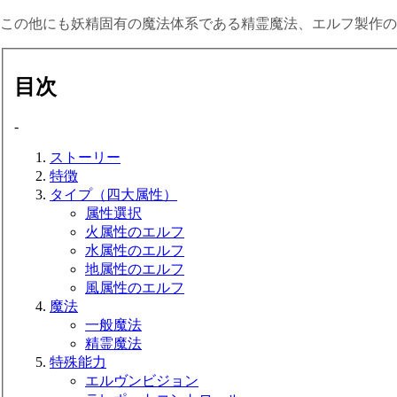
この他にも妖精固有の魔法体系である精霊魔法、エルフ製作の
目次
-
ストーリー
特徴
タイプ（四大属性）
属性選択
火属性のエルフ
水属性のエルフ
地属性のエルフ
風属性のエルフ
魔法
一般魔法
精霊魔法
特殊能力
エルヴンビジョン