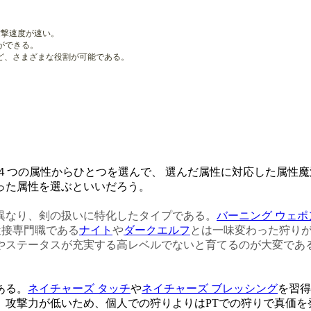
攻撃速度が速い。
ができる。
ど、さまざまな役割が可能である。
の４つの属性からひとつを選んで、 選んだ属性に対応した属性
った属性を選ぶといいだろう。
異なり、剣の扱いに特化したタイプである。
バーニング ウェポ
近接専門職である
ナイト
や
ダークエルフ
とは一味変わった狩り
やステータスが充実する高レベルでないと育てるのが大変であ
ある。
ネイチャーズ タッチ
や
ネイチャーズ ブレッシング
を習得
。攻撃力が低いため、個人での狩りよりはPTでの狩りで真価を