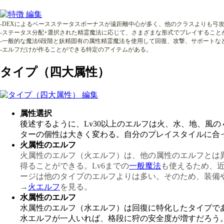
-DEXによるベースステータスボーナスが遠距離中心が多く、他のクラスよりも弓
-ステータス分配+選択された精霊魔法に応じて、さまざまな形式でプレイすること
-一般的な魔法6段階と妖精固有の属性精霊魔法を使用して回復、攻撃、サポートな
-エルフだけが作ることができる特定のアイテムがある。
タイプ（四大属性）
属性選択
後述するように、Lv30以上のエルフは火、水、地、風
ターの個性は大きく変わる。自分のプレイスタイルに合
火属性のエルフ
火属性のエルフ（火エルフ）は、他の属性のエルフとは
得ることができる。Lv6までの
一般魔法
も使えるため、
ージは他のタイプのエルフよりは多い。そのため、装備
→
火エルフ
を見る。
水属性のエルフ
水属性のエルフ（水エルフ）は回復に特化したタイプで
水エルフが一人いれば、格段に狩の安全度が増すだろう