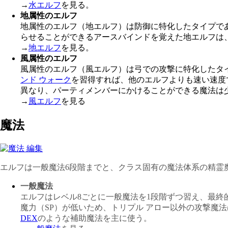
→
水エルフ
を見る。
地属性のエルフ
地属性のエルフ（地エルフ）は防御に特化したタイプで
らせることができるアースバインドを覚えた地エルフは
→
地エルフ
を見る。
風属性のエルフ
風属性のエルフ（風エルフ）は弓での攻撃に特化したタ
ンド ウォーク
を習得すれば、他のエルフよりも速い速度
異なり、パーティメンバーにかけることができる魔法は
→
風エルフ
を見る
魔法
エルフは一般魔法6段階までと、クラス固有の魔法体系の精霊
一般魔法
エルフはレベル8ごとに一般魔法を1段階ずつ習え、最終的
魔力（SP）が低いため、トリプル アロー以外の攻撃魔
DEX
のような補助魔法を主に使う。