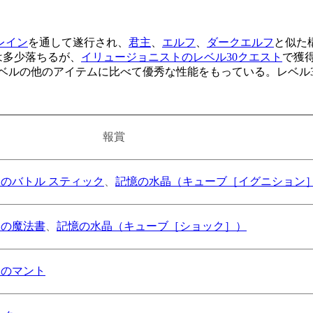
レイン
を通して遂行され、
君主
、
エルフ
、
ダークエルフ
と似た
は多少落ちるが、
イリュージョニストのレベル30クエスト
で獲
レベルの他のアイテムに比べて優秀な性能をもっている。レベル
報賞
のバトル スティック
、
記憶の水晶（キューブ［イグニション
トの魔法書
、
記憶の水晶（キューブ［ショック］）
トのマント