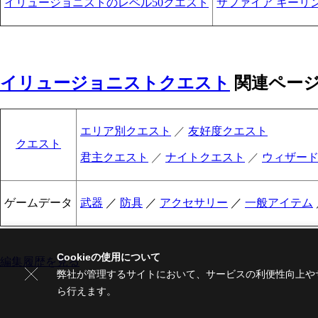
イリュージョニストのレベル50クエスト
サファイア キーリ
イリュージョニストクエスト
関連ペー
エリア別クエスト
／
友好度クエスト
クエスト
君主クエスト
／
ナイトクエスト
／
ウィザー
ゲームデータ
武器
／
防具
／
アクセサリー
／
一般アイテム
Cookieの使用について
編集履歴を見る
弊社が管理するサイトにおいて、サービスの利便性向上やサ
ら行えます。