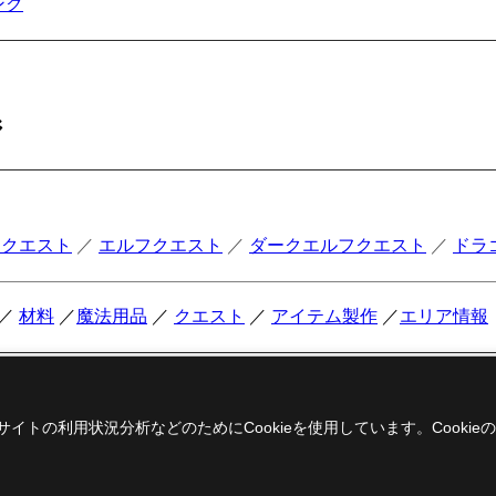
ンク
ジ
ドクエスト
／
エルフクエスト
／
ダークエルフクエスト
／
ドラ
／
材料
／
魔法用品
／
クエスト
／
アイテム製作
／
エリア情報
イトの利用状況分析などのためにCookieを使用しています。
Cook