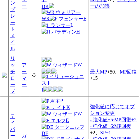
ン
ー
ーの加護
DK
プ
レ
WR
F
ー
L
ト
H
メ
イ
ル
リ
W
ッ
ア
チ
ー
最大MP
+50、
MP回復
-3
ロ
マ
+15
ー
ー
I
ブ
P
強化値に応じてオプ
K
ション変更
W
テ
- 強化値+5:MP回復+2
E
イ
- 強化値+6:MP回復
パ
+2、
SP+1
DE
ー
ガ