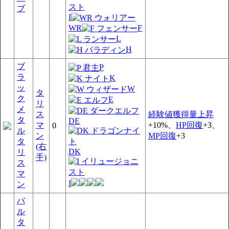
ブ
I
WR
F
L
H
ブ
P
ラ
K
ッ
W
タ
ク
E
リ
メ
ス
経験値獲得量上昇
タ
DE
マ
+10%、
HP回復
+3、
0
ル
ン
MP回復
+3
タ
(右
DK
リ
手)
ス
マ
I
ン
バ
ル
タ