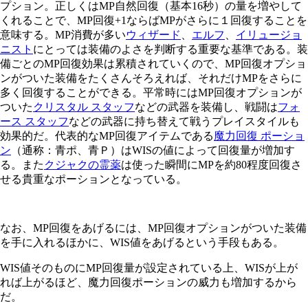
プション。正しくはMP自然回復（基本16秒）の量を増やして
くれることで、MP回復+1ならばMPがさらに１回復することを
意味する。MP消費が多い
ウィザード
、
エルフ
、
イリュージョ
ニスト
にとっては装備のよさを判断する重要な基準である。装
備ごとのMP回復効果は累積されていくので、MP回復オプショ
ンがついた装備をたくさんそろえれば、それだけMPをさらに
多く回復することができる。平常時にはMP回復オプションが
ついた
クリスタル スタッフ
などの武器を装備し、戦闘は
フォ
ース スタッフ
などの武器に持ち替えて戦うプレイスタイルも
効果的だ。代表的なMP回復アイテムである
魔力回復 ポーショ
ン
（通称：青ポ、青Ｐ）はWISの値によって回復量が増加す
る。また
クジャクの霊薬
は使った瞬間にMPを約80程度回復さ
せる貴重なポーションとなっている。
なお、MP回復をあげるには、MP回復オプションがついた装備
を手に入れるほかに、WIS値をあげるという手段もある。
WIS値そのものにMP回復量が設定されている上、WISが上が
れば上がるほど、魔力回復ポーションの威力も増加するから
だ。