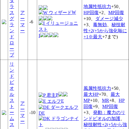
タ
ラ
地属性抵抗力
+50、
W
ス
ア
HP回復
+2、
MP回復
グ
ー
+10、
ダメージ減少
-6
ラ
マ
+3、
毒無効
、
秘技耐
ン
ー
性+2(+5から強化毎に
I
ド
+1※最大
+7まで)
ロ
ー
ブ
リ
ン
ド
ビ
オ
風属性抵抗力
+50、
ル
最大HP
+70、
最大
P
ス
MP
+10、
MR
+8、
HP
E
ア
ト
回復
+9、
MP回復
ー
ー
-10
+3、
発動：魔力のリ
DE
マ
ム
ンドビオルの加護
、
ー
ス
秘技耐性+2(+5から強