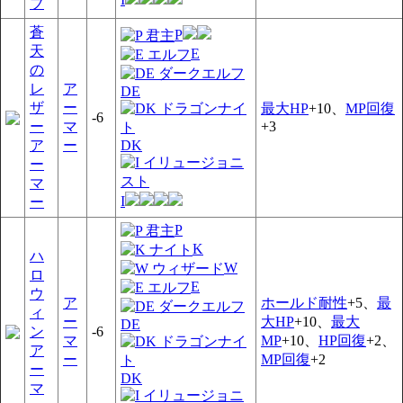
ブ
蒼
P
天
E
の
レ
ア
DE
ザ
ー
最大HP
+10、
MP回復
-6
ー
マ
+3
DK
ア
ー
ー
マ
I
ー
P
K
ハ
W
ロ
E
ウ
ア
ホールド耐性
+5、
最
ィ
ー
大HP
+10、
最大
DE
ン
-6
マ
MP
+10、
HP回復
+2、
ア
ー
MP回復
+2
ー
DK
マ