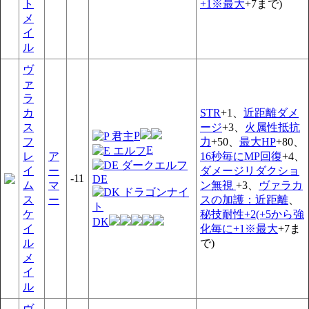
ト
+1※最大
+7まで)
メ
イ
ル
ヴ
ァ
ラ
カ
STR
+1、
近距離ダメ
ス
ージ
+3、
火属性抵抗
P
フ
力
+50、
最大HP
+80、
E
レ
ア
16秒毎にMP回復
+4、
イ
ー
ダメージリダクショ
-11
DE
ム
マ
ン無視
+3、
ヴァラカ
ス
ー
スの加護：近距離
、
ケ
秘技耐性+2(+5から強
DK
イ
化毎に+1※最大
+7ま
ル
で)
メ
イ
ル
ヴ