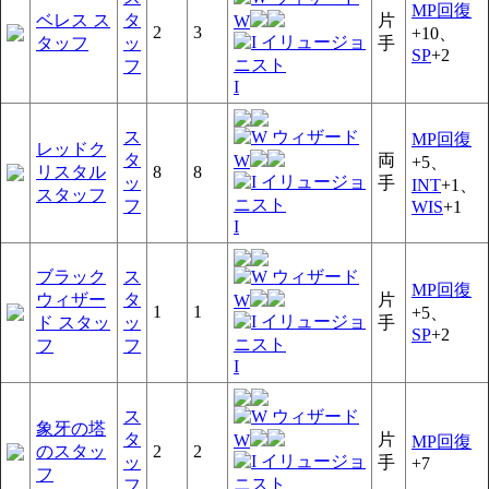
MP回復
ベレス ス
タ
片
W
2
3
+10、
タッフ
ッ
手
SP
+2
フ
I
ス
MP回復
レッドク
タ
両
W
+5、
リスタル
8
8
ッ
手
INT
+1、
スタッフ
フ
WIS
+1
I
ブラック
ス
MP回復
ウィザー
タ
片
W
1
1
+5、
ド スタッ
ッ
手
SP
+2
フ
フ
I
ス
象牙の塔
タ
片
W
MP回復
のスタッ
2
2
ッ
手
+7
フ
フ