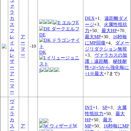
ァ
ラ
カ
DEX
+1、
遠距離ダメ
E
ス
ージ
+3、
火属性抵抗
フ
力
+50、
最大HP
+70、
DE
レ
ア
最大MP
+30、
16秒毎
イ
ー
にMP回復
+4、
ダメー
-10
ム
マ
ジリダクション無視
DK
レ
ー
+3、
ヴァラカスの加
ザ
護：遠距離
、
秘技耐
ー
性+2(+5から強化毎に
I
ア
+1※最大
+7まで)
ー
マ
ー
ヴ
ァ
INT
+1、
SP
+3、
火属
ラ
性抵抗力
+50、
最大
カ
HP
+50、
最大
W
ス
ア
MP
+50、
16秒毎にMP