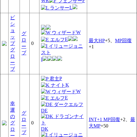
WR
F
L
ビ
シ
ョ
W
グ
ッ
E
ロ
最大HP
+5、
MP回復
プ
0
ー
+1
グ
ブ
ロ
I
ー
ブ
P
K
W
E
幸
運
DE
グ
の
ロ
INT+1 MP回復
+2、
最
グ
0
ー
大MP
+50
DK
ロ
ブ
ー