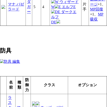
ダ
マナ バゼ
片
ージ
+1、
ガ
W
E
5
4
ラード
手
MP回復
ー
+1、
MP
吸収
DE
防具
防
名
種
御
クラス
オプション
前
類
力
ラ
ス