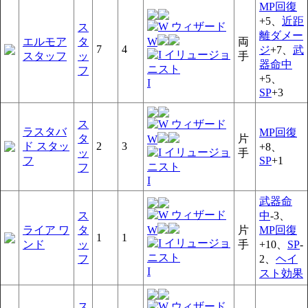
MP回復
+5、
近距
ス
離ダメー
エルモア
タ
W
両
7
4
ジ
+7、
武
スタッフ
ッ
手
器命中
フ
+5、
I
SP
+3
ス
ラスタバ
MP回復
タ
片
W
ド スタッ
2
3
+8、
ッ
手
フ
SP
+1
フ
I
武器命
ス
中
-3、
ライア ワ
タ
W
片
MP回復
1
1
ンド
ッ
手
+10、
SP
-
フ
2、
ヘイ
I
スト効果
ス