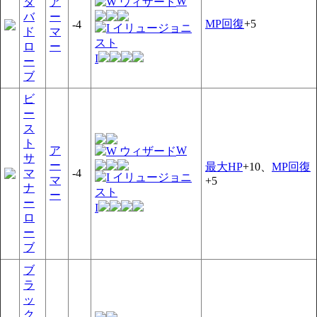
W
タ
ア
バ
ー
MP回復
+5
-4
ド
マ
ロ
ー
I
ー
ブ
ビ
ー
ス
ト
ア
W
サ
ー
最大HP
+10、
MP回復
マ
-4
マ
+5
ナ
ー
ー
I
ロ
ー
ブ
ブ
ラ
ッ
ク