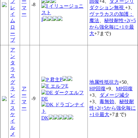
フ
ー
回復
+4、
ダメージリ
-8
レ
マ
ダクション無視
+3、
イ
ー
ヴァラカスの加護：
I
ム
魔法
、
秘技耐性+2(+5
ロ
から強化毎に+1※最
ー
大
+7まで)
ブ
ア
ン
タ
ラ
ス
P
グ
地属性抵抗力
+50、
E
ラ
ア
HP回復
+9、
MP回復
ン
ー
+3、
ダメージ減少
-9
DE
ド
マ
+3、
毒無効
、
秘技耐
ス
ー
性+2(+5から強化毎に
ケ
+1※最大
+7まで)
DK
イ
ル
メ