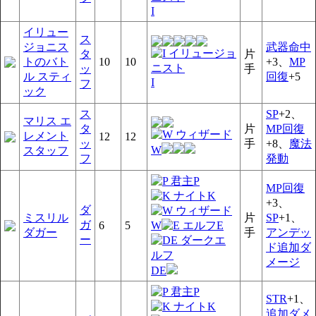
I
イリュー
ス
ジョニス
武器命中
タ
片
トのバト
10
10
+3、
MP
ッ
手
ル スティ
回復
+5
I
フ
ック
ス
SP
+2、
マリス エ
タ
片
MP回復
レメント
12
12
ッ
手
+8、
魔法
W
スタッフ
フ
発動
P
MP回復
K
+3、
ダ
ミスリル
片
SP
+1、
ガ
W
E
6
5
ダガー
手
アンデッ
ー
ド追加ダ
メージ
DE
P
STR
+1、
K
追加ダメ