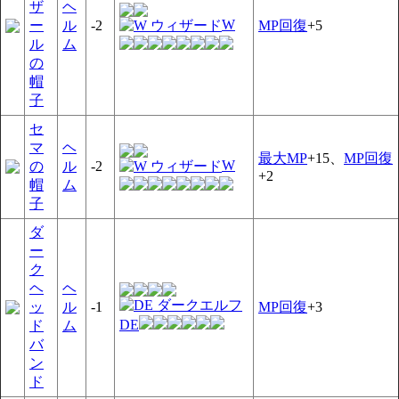
ザ
ヘ
W
ー
ル
-2
MP回復
+5
ル
ム
の
帽
子
セ
マ
ヘ
最大MP
+15、
MP回復
W
の
ル
-2
+2
帽
ム
子
ダ
ー
ク
ヘ
ヘ
ッ
ル
-1
MP回復
+3
DE
ド
ム
バ
ン
ド