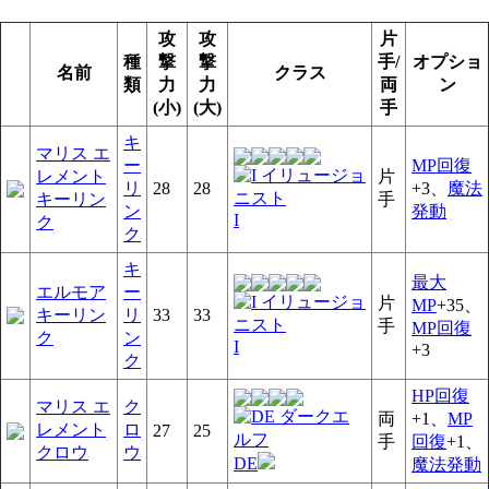
攻
攻
片
種
撃
撃
手/
オプショ
名前
クラス
類
力
力
両
ン
(小)
(大)
手
キ
マリス エ
ー
MP回復
レメント
片
リ
28
28
+3、
魔法
キーリン
手
ン
発動
I
ク
ク
キ
最大
エルモア
ー
片
MP
+35、
キーリン
リ
33
33
手
MP回復
ク
ン
I
+3
ク
HP回復
マリス エ
ク
両
+1、
MP
レメント
ロ
27
25
手
回復
+1、
クロウ
ウ
DE
魔法発動