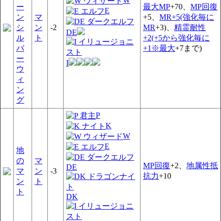
W
ー
最大MP
+70、
MP回復
E
ン
マ
+5、
MR+5(強化毎に
シ
ン
-2
MR
+3)、
精霊耐性
DE
ル
ト
+2(+5から強化毎に
バ
+1※最大
+7まで)
ー
I
ウ
ィ
ン
グ
P
K
W
E
地
の
マ
MP回復
+2、
地属性抵
DE
マ
ン
-3
抗力
+10
ン
ト
ト
DK