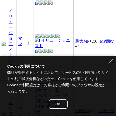
I
イ
リ
ュ
ー
ジ
ョ
マ
最大MP
+20、
MP回復
ニ
ン
-1
+4
ス
ト
I
ト
の
マ
Cookieの使用について
ン
弊社が管理するサイトにおいて、サービスの利便性向上やサイ
ト
トの利用状況分析などのためにCookieを使用しています。
P
Cookieの利用設定は、お客様がご利用中のブラウザの設定か
K
ら行えます。
W
E
水
OK
の
マ
MP回復
+2、
水属性抵
DE
マ
ン
-3