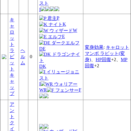
I
P
キ
K
ャ
W
ロ
E
ッ
ト
変身効果
:
キャロット
DE
ラ
ヘ
マンボ ラビット(変
ビ
ル
0
身)
、
HP回復
+2、
MP
ッ
ム
回復
+2
DK
ト
キ
ャ
I
ッ
WR
F
プ
ア
ン
ト
ク
イ