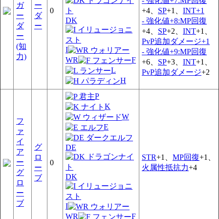
- 強化値+7:MP回復
ガ
ー
0
+4、
SP
+1、
INT+1
ー
ダ
DK
- 強化値+8:MP回復
ダ
ー
+4、
SP
+2、
INT
+1、
ー
PvP追加ダメージ+1
(知
I
- 強化値+9:MP回復
力)
WR
F
+6、
SP
+3、
INT
+1、
L
PvP追加ダメージ
+2
H
P
K
W
フ
E
ァ
イ
グ
DE
ア
ロ
STR
+1、
MP回復
+1、
ー
0
ー
火属性抵抗力
+4
グ
DK
ブ
ロ
ー
ブ
I
WR
F