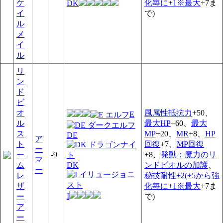
ケ
化毎に+1※最大
+7ま
DK
イ
で)
ル
メ
イ
ル
リ
ン
ド
ビ
オ
風属性抵抗力
+50、
E
ル
最大HP
+60、
最大
ス
MP
+20、
MR
+8、
HP
DE
ア
ト
回復
+7、
MP回復
ー
ー
-9
+8、
発動：魔力のリ
マ
DK
ム
ンドビオルの加護
、
ー
レ
秘技耐性+2(+5から強
ザ
化毎に+1※最大
+7ま
I
ー
で)
ア
ー