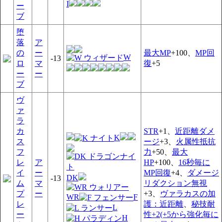
I
ー
ブ
堕
落
ア
の
ー
最大MP
+100、
MP回
W
-13
ロ
マ
復
+5
ー
ー
ブ
ヴ
ァ
ラ
カ
STR
+1、
近距離ダメ
K
ス
ージ
+3、
火属性抵抗
フ
力
+50、
最大
レ
ア
HP
+100、
16秒毎に
イ
ー
MP回復
+4、
ダメージ
DK
-13
ム
マ
リダクション無視
プ
ー
+3、
ヴァラカスの加
WR
F
レ
護：近距離
、
秘技耐
L
ー
性+2(+5から強化毎に
H