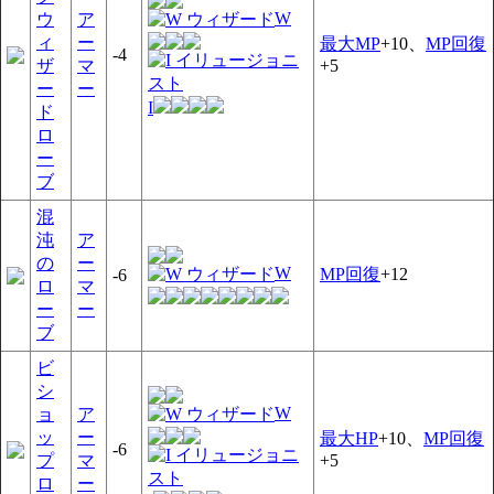
W
ウ
ア
ィ
ー
最大MP
+10、
MP回復
-4
ザ
マ
+5
ー
ー
I
ド
ロ
ー
ブ
混
沌
ア
の
ー
W
MP回復
+12
-6
ロ
マ
ー
ー
ブ
ビ
シ
W
ョ
ア
ッ
ー
最大HP
+10、
MP回復
-6
プ
マ
+5
ロ
ー