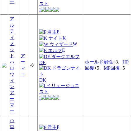
ー
I
ア
ル
テ
P
ィ
K
メ
W
ッ
E
ト
ア
ハ
ー
ホールド耐性
+8、
HP
DE
-6
ロ
マ
回復
+5、
MP回復
+5
ウ
ー
DK
ィ
ン
ア
I
ー
マ
ー
ハ
ロ
P