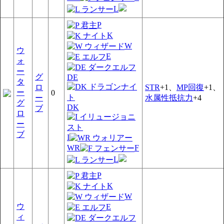
L
P
K
W
ウ
E
ォ
ー
グ
DE
タ
ロ
STR
+1、
MP回復
+1、
ー
0
ー
水属性抵抗力
+4
グ
DK
ブ
ロ
ー
ブ
I
WR
F
L
P
K
W
ウ
E
ィ