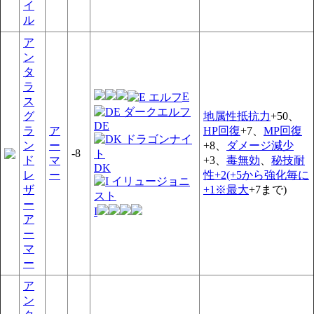
イ
ル
ア
ン
タ
ラ
E
ス
グ
地属性抵抗力
+50、
DE
ラ
ア
HP回復
+7、
MP回復
ン
ー
+8、
ダメージ減少
-8
ド
マ
+3、
毒無効
、
秘技耐
DK
レ
ー
性+2(+5から強化毎に
ザ
+1※最大
+7まで)
ー
I
ア
ー
マ
ー
ア
ン