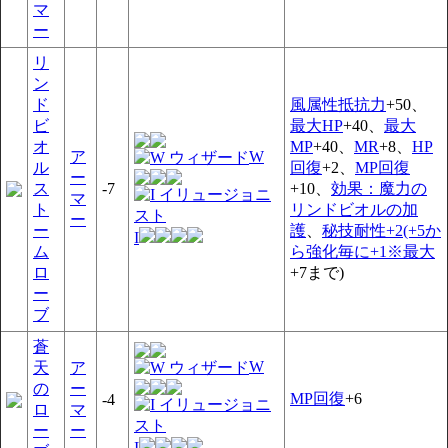
マ
ー
リ
ン
ド
風属性抵抗力
+50、
ビ
最大HP
+40、
最大
オ
MP
+40、
MR
+8、
HP
ア
W
ル
回復
+2、
MP回復
ー
ス
-7
+10、
効果：魔力の
マ
ト
リンドビオルの加
ー
ー
護
、
秘技耐性+2(+5か
I
ム
ら強化毎に+1※最大
ロ
+7まで)
ー
ブ
蒼
W
天
ア
の
ー
MP回復
+6
-4
ロ
マ
ー
ー
I