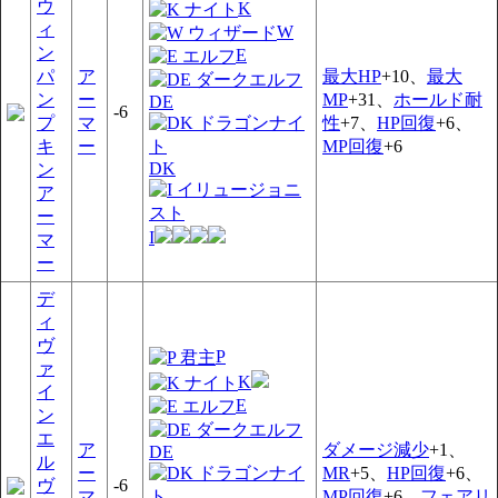
ウ
K
ィ
W
ン
E
パ
ア
最大HP
+10、
最大
ン
ー
MP
+31、
ホールド耐
DE
-6
プ
マ
性
+7、
HP回復
+6、
キ
ー
MP回復
+6
DK
ン
ア
ー
I
マ
ー
デ
ィ
ヴ
P
ァ
K
イ
E
ン
エ
ア
ダメージ減少
+1、
DE
ル
ー
MR
+5、
HP回復
+6、
ヴ
-6
マ
MP回復
+6、
フェアリ