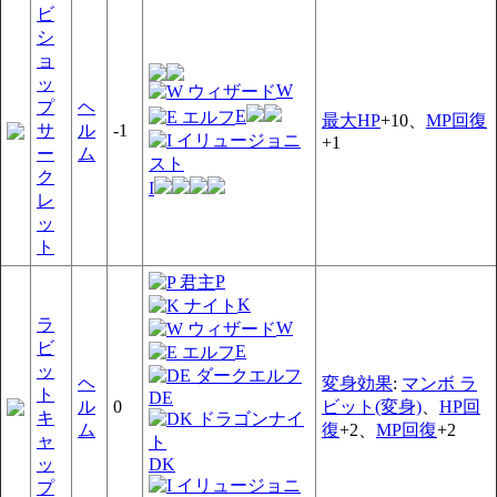
ビ
シ
ョ
ッ
W
プ
ヘ
E
最大HP
+10、
MP回復
サ
ル
-1
+1
ー
ム
ク
I
レ
ッ
ト
P
K
ラ
W
ビ
E
ッ
ヘ
変身効果
:
マンボ ラ
ト
DE
ル
0
ビット(変身)
、
HP回
キ
ム
復
+2、
MP回復
+2
ャ
ッ
DK
プ