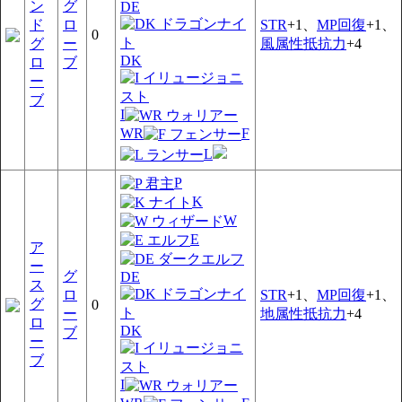
ン
グ
DE
ド
ロ
STR
+1、
MP回復
+1、
0
グ
ー
風属性抵抗力
+4
DK
ロ
ブ
ー
ブ
I
WR
F
L
P
K
W
E
ア
ー
グ
DE
ス
ロ
STR
+1、
MP回復
+1、
グ
0
ー
地属性抵抗力
+4
ロ
DK
ブ
ー
ブ
I