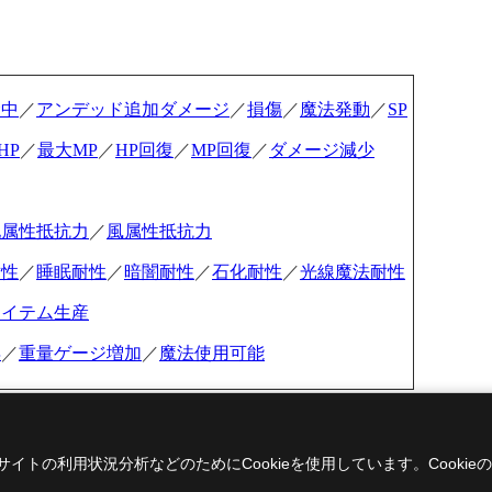
命中
／
アンデッド追加ダメージ
／
損傷
／
魔法発動
／
SP
HP
／
最大MP
／
HP回復
／
MP回復
／
ダメージ減少
地属性抵抗力
／
風属性抵抗力
耐性
／
睡眠耐性
／
暗闇耐性
／
石化耐性
／
光線魔法耐性
アイテム生産
昇
／
重量ゲージ増加
／
魔法使用可能
イトの利用状況分析などのためにCookieを使用しています。
Cook