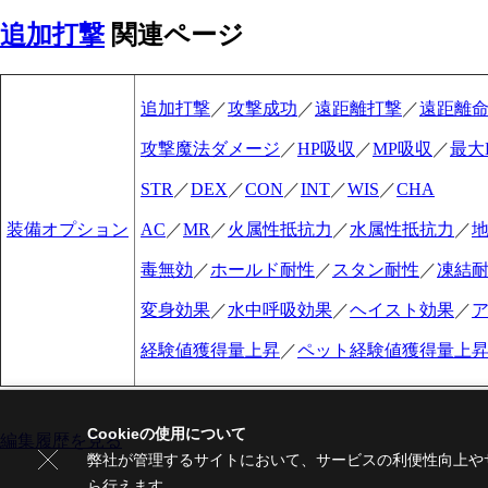
追加打撃
関連ページ
追加打撃
／
攻撃成功
／
遠距離打撃
／
遠距離
攻撃魔法ダメージ
／
HP吸収
／
MP吸収
／
最大
STR
／
DEX
／
CON
／
INT
／
WIS
／
CHA
装備オプション
AC
／
MR
／
火属性抵抗力
／
水属性抵抗力
／
毒無効
／
ホールド耐性
／
スタン耐性
／
凍結
変身効果
／
水中呼吸効果
／
ヘイスト効果
／
経験値獲得量上昇
／
ペット経験値獲得量上
Cookieの使用について
編集履歴を見る
弊社が管理するサイトにおいて、サービスの利便性向上やサ
ら行えます。