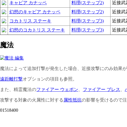
キャビア カナッペ
料理(ステップ2)
近接武
幻想のキャビア カナッペ
料理(ステップ2)
近接武
コカトリス ステーキ
料理(ステップ3)
近接武
幻想のコカトリス ステーキ
料理(ステップ3)
近接武
魔法
魔法によって追加打撃が発生した場合、近接攻撃にのみ効果が
遠距離打撃
オプションの項目も参照。
また、精霊魔法の
ファイアー ウェポン
、
ファイアー ブレス
、
攻撃する対象の火属性に対する
属性抵抗
の影響を受けるので注
01518400