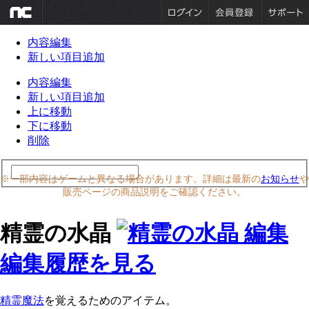
内容編集
新しい項目追加
内容編集
新しい項目追加
上に移動
下に移動
削除
※一部内容はゲームと異なる場合があります。詳細は最新の
お知らせ
や
販売ページの商品説明をご確認ください。
精霊の水晶
編集履歴を見る
精霊魔法
を覚えるためのアイテム。