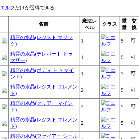
エルフ
だけが習得できる。
魔法レ
重
交
名前
クラス
ベル
量
換
精霊の水晶(レジスト マジッ
可
1
5
ク)
精霊の水晶(テレポート トゥ
可
1
5
マザー)
精霊の水晶(ボディ トゥ マイ
可
1
7
ンド)
精霊の水晶(レジスト エレメン
可
2
5
ト)
精霊の水晶(クリアー マイン
可
2
5
ド)
精霊の水晶(レジスト エレメン
可
2
5
ト)
精霊の水晶(ファイアー シール