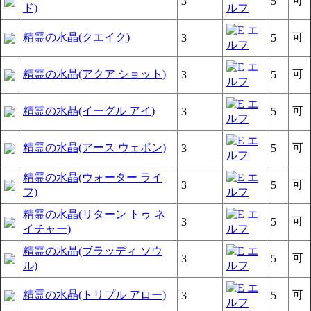
可
3
5
ド)
精霊の水晶(クエイク)
可
3
5
精霊の水晶(アクア ショット)
可
3
5
精霊の水晶(イーグル アイ)
可
3
5
精霊の水晶(アース ウェポン)
可
3
5
精霊の水晶(ウォーター ライ
可
3
5
フ)
精霊の水晶(リターン トゥ ネ
可
3
5
イチャー)
精霊の水晶(ブラッディ ソウ
可
3
5
ル)
精霊の水晶(トリプル アロー)
可
3
5