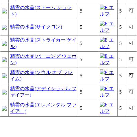
精霊の水晶(ストーム ショッ
可
5
5
ト)
精霊の水晶(サイクロン)
可
5
5
精霊の水晶(ストライカー ゲイ
可
5
5
ル)
精霊の水晶(バーニング ウェポ
可
5
5
ン)
精霊の水晶(ソウル オブ フレ
可
5
5
イム)
精霊の水晶(アディショナル フ
可
5
5
ァイアー)
精霊の水晶(エレメンタル ファ
可
5
5
イアー)