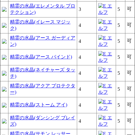
精霊の水晶(エレメンタル プロ
可
3
5
テクション)
精霊の水晶(イレース マジッ
可
4
5
ク)
精霊の水晶(アース ガーディア
可
4
5
ン)
精霊の水晶(アース バインド)
可
4
5
精霊の水晶(ネイチャーズ タッ
可
4
5
チ)
精霊の水晶(アクア プロテクタ
可
4
5
ー)
精霊の水晶(ストーム アイ)
可
4
5
精霊の水晶(ダンシング ブレイ
可
4
5
ズ)
精霊の水晶(サモン レッサー