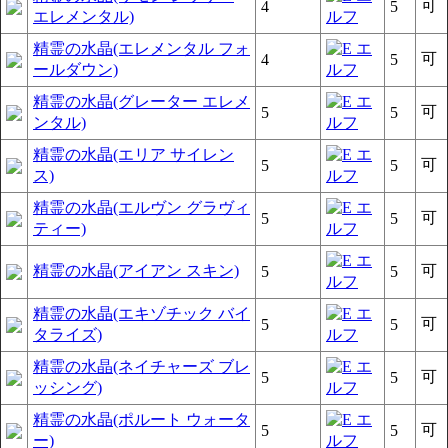
可
4
5
エレメンタル)
精霊の水晶(エレメンタル フォ
可
4
5
ールダウン)
精霊の水晶(グレーター エレメ
可
5
5
ンタル)
精霊の水晶(エリア サイレン
可
5
5
ス)
精霊の水晶(エルヴン グラヴィ
可
5
5
ティー)
精霊の水晶(アイアン スキン)
可
5
5
精霊の水晶(エキゾチック バイ
可
5
5
タライズ)
精霊の水晶(ネイチャーズ ブレ
可
5
5
ッシング)
精霊の水晶(ポルート ウォータ
可
5
5
ー)