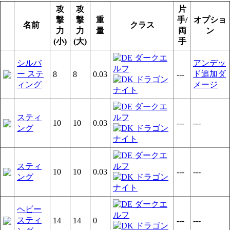
攻
攻
片
撃
撃
重
手/
オプショ
名前
クラス
力
力
量
両
ン
(小)
(大)
手
シルバ
アンデッ
ー ステ
ド追加ダ
8
8
0.03
---
ィング
メージ
スティ
10
10
0.03
---
---
ング
スティ
10
10
0.03
---
---
ング
ヘビー
スティ
14
14
0
---
---