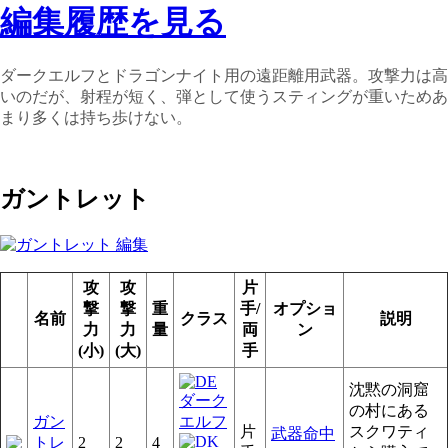
編集履歴を見る
ダークエルフとドラゴンナイト用の遠距離用武器。攻撃力は高
いのだが、射程が短く、弾として使うスティングが重いためあ
まり多くは持ち歩けない。
ガントレット
攻
攻
片
撃
撃
重
手/
オプショ
名前
クラス
説明
力
力
量
両
ン
(小)
(大)
手
沈黙の洞窟
の村にある
ガン
片
スクワティ
武器命中
トレ
2
2
4