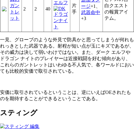
ガン
片
白クエスト
ージ
+1、
2
2
40
トレ
手
の報賞アイ
武器命中
ット
テム。
+3
一見、グローブのような外見で防具かと思ってしまうが何れも
れっきとした武器である。射程が短い点が玉にキズであるが、
その威力は決して弱いわけではない。また、ダーク エルフや
ドラゴン ナイトのプレイヤーは近接戦闘を好む傾向があり、
これらのガントレットはいわゆる不人気で、各ワールドにおい
ても比較的安価で取引されている。
安価に取引されているということは、逆にいえばOEされたも
のを期待することができるということである。
スティング