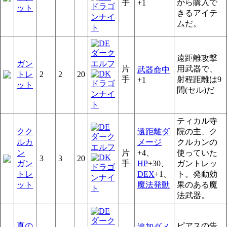
手
から購入で
+1
ット
きるアイテ
ムだ。
遠距離攻撃
ガン
片
用武器で、
武器命中
トレ
2
2
20
手
射程距離は9
+1
ット
間(セル)だ
ティカル寺
クク
遠距離ダ
院の主、ク
ルカ
メージ
クルカンの
ン
片
+4、
使っていた
3
3
20
ガン
手
HP
+30、
ガントレッ
トレ
DEX
+1、
ト。発動効
ット
魔法発動
果のある魔
法武器。
真の
ピアスの告
追加ダメ