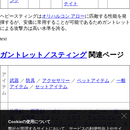
ング
ヘビースティングは
オリハルコン アロー
に匹敵する性能を発
揮するが、安価に常用することが可能であるためガントレット
による攻撃力は高い水準を誇る。
text
ガントレット／スティング
関連ページ
ア
イ
武器
／
防具
／
アクセサリー
／
ペットアイテム
／
一般
テ
アイテム
／
セットアイテム
ム
片手剣
／
両手剣
／
ボウ
／
アロー
／
スピアー
／
鈍
武
器
／
片手斧
／
スタッフ
／
クロウ
／
デュアル ブレー
Cookieの使用について
器
ド
／
ガントレット／スティング
／
チェーンソード
／
キ
弊社が管理するサイトにおいて、サービスの利便性向上やサイ
ーリンク