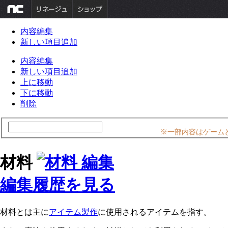
内容編集
新しい項目追加
内容編集
新しい項目追加
上に移動
下に移動
削除
※一部内容はゲーム
材料
編集履歴を見る
材料とは主に
アイテム製作
に使用されるアイテムを指す。