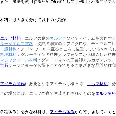
また、魔法を使用するための触媒としても利用されるアイテム
材料には大きく分けて以下の六種類
エルフ材料
：エルフの森の
ネルファ
などでアイテムを製作する
ダークエルフ材料
：沈黙の洞窟のクプにクロウ、デュアルブレ
一般材料
：アデン ワールド至るところに位置しているNPCら
料理材料
：グルーディンの料理人ラフォンスから購入した料理
マジックドール材料
：グルーディンの工芸師アルカがマジック
宝石
：モンスターから得ることができるさまざまな品質や種類
アイテム製作
に必要となるアイテムは様々で、
エルフ材料
に分
この場合には、エルフの森で生成されされるものを
エルフ材料
各種製作に必要な材料は、
アイテム製作
から逆引きしていくと