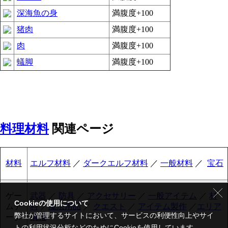
深海魚の身
満腹度+100
猪肉
満腹度+100
肉
満腹度+100
蟻脚
満腹度+100
料理材料
関連ページ
材料
エルフ材料
／
ダークエルフ材料
／
一般材料
／
宝石
ゲー
武器
／
防具
／
アクセサリー
／
一般アイテム
／
材
Cookieの使用について
ムデ
料
／
魔法用品
／
クエスト
／
アイテム製作
／
エリア
弊社が管理するサイトにおいて、サービスの利便性向上やサイ
ータ
情報
トの利用状況分析などのためにCookieを使用しています。