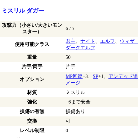
ミスリル ダガー
攻撃力（小さい/大きいモン
6 / 5
スター）
君主
、
ナイト
、
エルフ
、
ウィザ
使用可能クラス
ダークエルフ
重量
50
片手/両手
片手
MP回復
+3、
SP
+1、
アンデッド追
オプション
メージ
材質
ミスリル
強化
+6まで安全
損傷の有無
損傷あり
交換
可
レベル制限
0