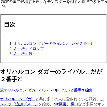
精霊の墓で登場する色々なモンスターを倒すと獲得できるア
だ。
目次
-
オリハルコン ダガーのライバル、だが２番手?!
入手法：ドロップ
入手法：袋
オリハルコン ダガーのライバル、だが
２番手?!
オリハルコン ダガー
と共に多くの人に愛されている武器。
ア
ンデッド追加ダメージ
を始め、
MP回復
、
魔力
など多様なオプ