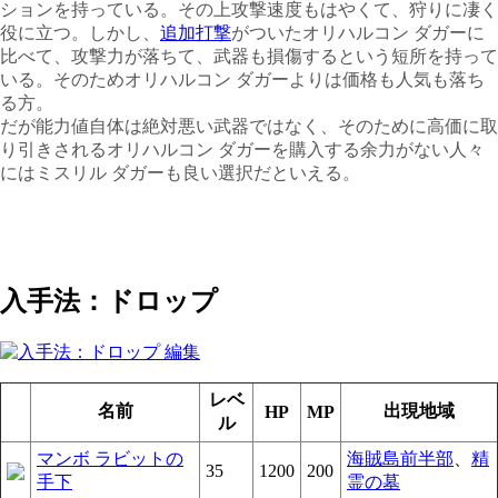
ションを持っている。その上攻撃速度もはやくて、狩りに凄く
役に立つ。しかし、
追加打撃
がついたオリハルコン ダガーに
比べて、攻撃力が落ちて、武器も損傷するという短所を持って
いる。そのためオリハルコン ダガーよりは価格も人気も落ち
る方。
だが能力値自体は絶対悪い武器ではなく、そのために高価に取
り引きされるオリハルコン ダガーを購入する余力がない人々
にはミスリル ダガーも良い選択だといえる。
入手法：ドロップ
レベ
名前
出現地域
HP
MP
ル
マンボ ラビットの
海賊島前半部
、
精
35
1200
200
手下
霊の墓