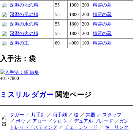
深淵の地の精
55
1800
200
精霊の墓
深淵の風の精
55
1800
200
精霊の墓
深淵の水の精
55
1800
200
精霊の墓
深淵の火の精
55
1800
200
精霊の墓
深淵の主
60
4000
100
精霊の墓
入手法：袋
40177800
ミスリル ダガー
関連ページ
ダガー
／
片手剣
／
両手剣
／
槍
／
鈍器
／
スタッフ
武
／
ボウ
／
アロー
／
クロウ
／
デュアル ブレード
／
ガン
器
トレット／スティング
／
チェーンソード
／
キーリンク