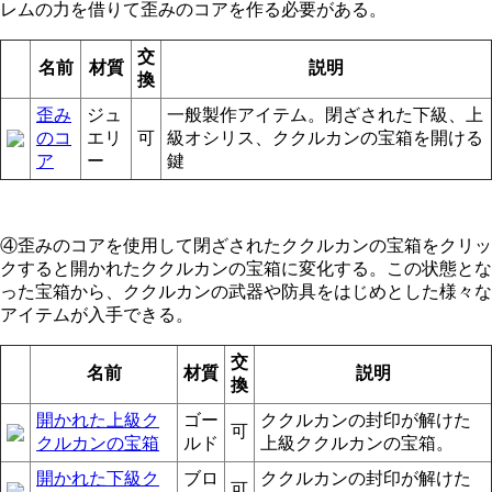
レムの力を借りて歪みのコアを作る必要がある。
交
名前
材質
説明
換
歪み
ジュ
一般製作アイテム。閉ざされた下級、上
のコ
エリ
可
級オシリス、ククルカンの宝箱を開ける
ア
ー
鍵
④歪みのコアを使用して閉ざされたククルカンの宝箱をクリッ
クすると開かれたククルカンの宝箱に変化する。この状態とな
った宝箱から、ククルカンの武器や防具をはじめとした様々な
アイテムが入手できる。
交
名前
材質
説明
換
開かれた上級ク
ゴー
ククルカンの封印が解けた
可
クルカンの宝箱
ルド
上級ククルカンの宝箱。
開かれた下級ク
ブロ
ククルカンの封印が解けた
可