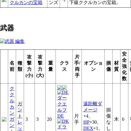
クルカンの宝箱
ンズ
下級ククルカンの宝箱。
武器
安
攻
攻
片
全
名
種
撃
撃
重
クラ
手/
オプショ
損
材
強
前
類
力
力
量
ス
両
ン
傷
質
化
(小)
(大)
手
数
ク
ク
ル
ガ
遠距離ダ
カ
ン
メージ
損
ン
ト
DE
片
+4、
傷
ガ
3
3
20
木
6
レ
手
HP
+30、
な
ン
ッ
DEX
+1、
し