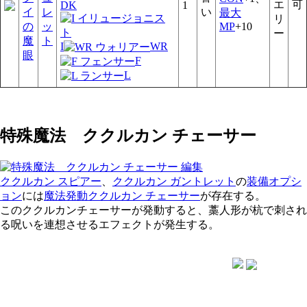
エ
可
DK
1
イ
レ
い
最大
リ
の
ッ
MP
+10
ー
魔
ト
I
WR
眼
F
L
特殊魔法 ククルカン チェーサー
ククルカン スピアー
、
ククルカン ガントレット
の
装備オプシ
ョン
には
魔法発動
ククルカン チェーサー
が存在する。
このククルカンチェーサーが発動すると、藁人形が杭で刺され
る呪いを連想させるエフェクトが発生する。