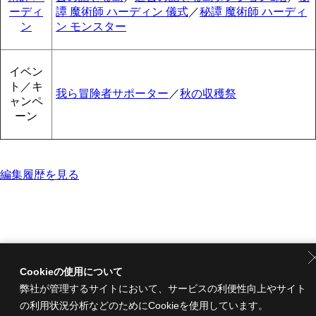
ーディ
譚 魔術師 ハーディン 儀式
／
秘譚 魔術師 ハーディ
ン
ン モンスター
イベン
ト／キ
我ら冒険者サポーター
／
秋の収穫祭
ャンペ
ーン
編集履歴を見る
Cookieの使用について
弊社が管理するサイトにおいて、サービスの利便性向上やサイト
の利用状況分析などのためにCookieを使用しています。