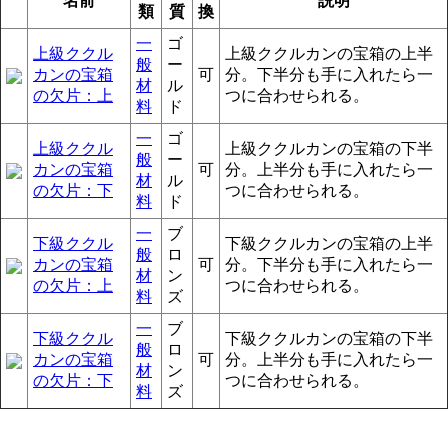
名前
説明
類
質
換
一
ゴ
上級ククル
上級ククルカンの宝箱の上半
般
ー
カンの宝箱
可
分。下半分も手に入れたら一
材
ル
の欠片：上
つに合わせられる。
料
ド
一
ゴ
上級ククル
上級ククルカンの宝箱の下半
般
ー
カンの宝箱
可
分。上半分も手に入れたら一
材
ル
の欠片：下
つに合わせられる。
料
ド
一
ブ
下級ククル
下級ククルカンの宝箱の上半
般
ロ
カンの宝箱
可
分。下半分も手に入れたら一
材
ン
の欠片：上
つに合わせられる。
料
ズ
一
ブ
下級ククル
下級ククルカンの宝箱の下半
般
ロ
カンの宝箱
可
分。上半分も手に入れたら一
材
ン
の欠片：下
つに合わせられる。
料
ズ