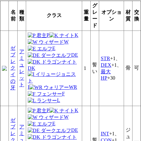
グ
名
種
重
レ
オプショ
材
交
クラス
前
類
量
ー
ン
質
換
ド
P
K
W
ゼ
E
ア
ブ
DE
ミ
STR
+1、
レ
ュ
誓
DEX
+1、
ク
骨
可
DK
1
レ
い
最大
イ
ッ
HP
+30
の
ト
I
WR
牙
F
L
P
K
W
ゼ
E
ブ
ア
ジ
DE
レ
ミ
INT
+1、
ュ
ク
ュ
誓
CON
+1、