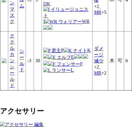
復
ン
DK
ム
+2、
マ
MR
+5
ス
ク
I
WR
ク
ク
ル
ダメ
P
K
シ
カ
ージ
E
ー
ン
-3
30
木
可
6
減少
ル
F
シ
+2、
ド
L
ー
MR
+2
ル
ド
アクセサリー