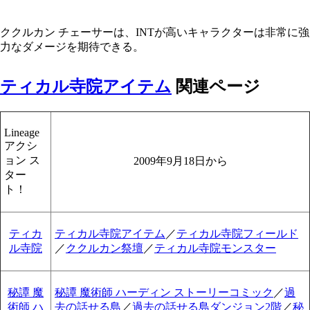
ククルカン チェーサーは、INTが高いキャラクターは非常に強
力なダメージを期待できる。
ティカル寺院アイテム
関連ページ
Lineage
アクシ
ョン ス
2009年9月18日から
ター
ト！
ティカ
ティカル寺院アイテム
／
ティカル寺院フィールド
ル寺院
／
ククルカン祭壇
／
ティカル寺院モンスター
秘譚 魔
秘譚 魔術師 ハーディン ストーリーコミック
／
過
術師 ハ
去の話せる島
／
過去の話せる島ダンジョン2階
／
秘