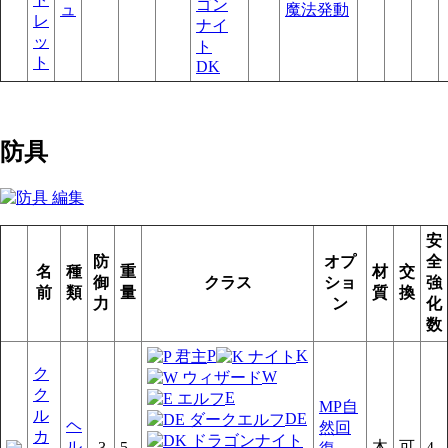
ュ
魔法発動
レ
ッ
ト
DK
防具
安
防
オプ
全
名
種
重
材
交
御
クラス
ショ
強
前
類
量
質
換
力
ン
化
数
P
K
ク
W
ク
E
MP自
ル
DE
ヘ
然回
カ
ル
木
可
-3
5
4