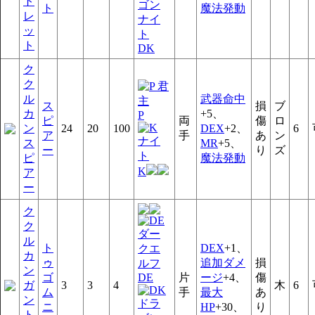
ト
ト
魔法発動
レ
ッ
ト
DK
ク
ク
ル
武器命中
ス
損
ブ
カ
+5、
P
ピ
両
傷
ロ
ン
24
20
100
DEX
+2、
6
ア
手
あ
ン
ス
MR
+5、
ー
り
ズ
ピ
魔法発動
K
ア
ー
ク
ク
ル
ト
DEX
+1、
カ
ゥ
追加ダメ
損
ン
ゴ
DE
片
ージ
+4、
傷
ガ
3
3
4
木
6
ム
手
最大
あ
ン
ニ
HP
+30、
り
ト