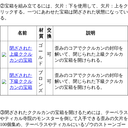
②宝箱を組み立てるには、欠片：下を使用して、欠片：上をク
リックする。一つにあわせた宝箱は閉ざされた状態になってい
る。
材
交
名前
説明
質
換
ゴ
閉ざされた
歪みのコアでククルカンの封印を
ー
上級ククル
可
解いて、閉じられた上級ククルカ
ル
カンの宝箱
ンの宝箱を開けられる。
ド
ブ
閉ざされた
歪みのコアでククルカンの封印を
ロ
下級ククル
可
解いて、閉じられた下級ククルカ
ン
カンの宝箱
ンの宝箱を開けられる。
ズ
③閉ざされたククルカンの宝箱を開けるためには、テーベラス
やティカル寺院のモンスターを倒して入手できる歪みの欠片を
100個集め、テーベラスやティカルにいるゾウのストーンゴー