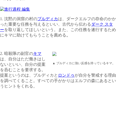
1.
沈黙の洞窟の村の
ブルディカ
は、ダークエルフの存命のかか
った重要な任務を与えるといい、古代から伝わる
ダーク スタ
ー
を取り返してほしいという。また、この任務を遂行するため
にキマに助けてもらうことを薦める
。
2. 暗
殺隊の副官の
キマ
は、自分はただ働きはし
▲ ブルディカに強い反感を持っているキマ。
ないといい、自分の提案
を呑むことを要求する。
提案というのは、ブルディカと
ロンドゥ
が自分を警戒する理由
を調べてくること。すべての手がかりはエルフの森にあるとい
うヒントをくれる。