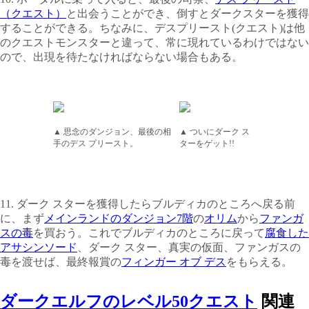
（クエスト）
と出会うことができ、倒すとダークスターを獲得
することができる。ちなみに、デスプリースト(クエスト)は他
のクエストモンスターと違って、常に現れているわけではない
ので、出現を待たなければならない場合もある。
▲ 思念のダンジョン、最後の相
▲ ついにダーク ス
手のデス プリースト。
ターをゲット!!
11. ダーク スターを獲得したらブルディカのところへ戻る前
に、まず
メインランドのダンジョン7階
の
オリム
から
ファンガ
スの毒
を買おう。これでブルディカのところに戻って
腐食した
アサシンソード
、ダーク スター、真実の仮面、ファンガスの
毒を渡せば、最終報
賞の
フィンガー オブ デス
をもらえる。
ダークエルフのレベル50クエスト
関連