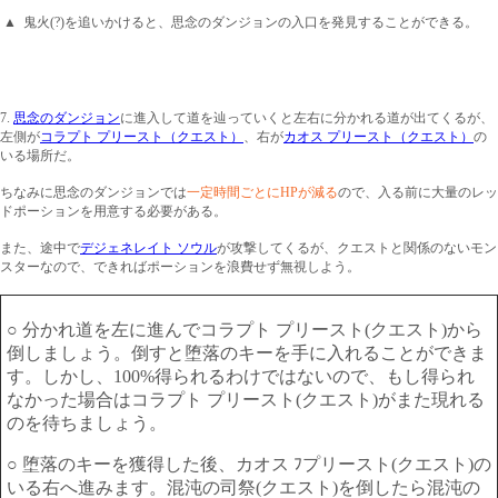
▲ 鬼火(?)を追いかけると、思念のダンジョンの入口を発見することができる。
7.
思念のダンジョン
に進入して道を辿っていくと左右に分かれる道が出てくるが、
左側が
コラプト プリースト（クエスト）
、右が
カオス プリースト（クエスト）
の
いる場所だ。
ちなみに思念のダンジョンでは
一定時間ごとにHPが減る
ので、入る前に大量のレッ
ドポーションを用意する必要がある。
また、途中で
デジェネレイト ソウル
が攻撃してくるが、クエストと関係のないモン
スターなので、できればポーションを浪費せず無視しよう。
○ 分かれ道を左に進んでコラプト プリースト(クエスト)から
倒しましょう。倒すと堕落のキーを手に入れることができま
す。しかし、100%得られるわけではないので、もし得られ
なかった場合はコラプト プリースト(クエスト)がまた現れる
のを待ちましょう。
○ 堕落のキーを獲得した後、カオス ﾌプリースト(クエスト)の
いる右へ進みます。混沌の司祭(クエスト)を倒したら混沌の