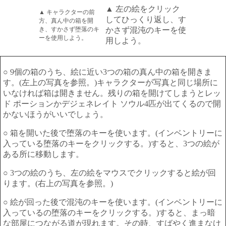
▲ 左の絵をクリック
▲ キャラクターの前
してひっくり返し、す
方、真ん中の箱を開
き、すかさず堕落のキ
かさず混沌のキーを使
ーを使用しよう。
用しよう。
○ 9個の箱のうち、絵に近い3つの箱の真ん中の箱を開きま
す。(左上の写真を参照。)キャラクターが写真と同じ場所に
いなければ箱は開きません。残りの箱を開けてしまうとレッ
ド ポーションかデジェネレイト ソウル4匹が出てくるので開
かないほうがいいでしょう。
○ 箱を開いた後で堕落のキーを使います。(インベントリーに
入っている堕落のキーをクリックする。)すると、3つの絵が
ある所に移動します。
○ 3つの絵のうち、左の絵をマウスでクリックすると絵が回
ります。(右上の写真を参照。)
○ 絵が回った後で混沌のキーを使います。(インベントリーに
入っているの堕落のキーをクリックする。)すると、まっ暗
な部屋につながる道が現れます。その時、すばやく進まなけ