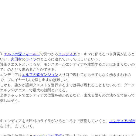
3.
エルフの森フィールド
で見つかる
エンディア
は、キマに伝えるべき真実があると
いい、
火田村
の
ライラ
のところに連れていってほしいという。
護衛クエストといえるが、モンスターがエンディアを攻撃することはあまりないの
で、のんびり進めることができる。
エンディアは
エルフの森ダンジョン
入り口で現れてから当てもなく歩きまわるの
で、プレイヤー1人で探し出すのは難しい。
しかも、誰かが護衛クエストを進行するまでは再び現れることもないので、ダーク
エルフ50クエストで最大の難関といえる。
全体チャットでエンディアの位置を確かめるなど、出来る限りの方法を全て使って
探し出そう。
4. エンディアを火田村のライラがいるところまで護衛していくと、
エンディアの鞄
をくれ、去っていく。