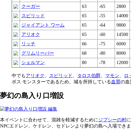
クーガー
63
-65
2800
スピリッド
65
-55
14000
ジャイアント ワーム
65
-64
9800
アリオク
65
-60
14500
リッチ
66
-75
6000
グリムリーパー
68
-80
8000
シェルマン
80
-78
12000
中でも
アリオク
、
スピリッド
、
タロス伯爵
、
マモン
、
ロ
ボス モンスターであるため、城を所持している
血盟
の血
夢幻の島入り口増設
本イベントに合わせて、混雑を軽減するために
ジプシーの村
に
NPCエドレン、ケドレン、セドレンより夢幻の島へ入場でき