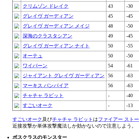
クリムゾン ドレイク
43
-30
グレイヴ ガーディアン
45
-45
グレイヴ ガーディアン メイジ
48
-50
深海のクラスタシアン
49
-45
グレイヴ ガーディアン ナイト
50
-55
オーテュ
50
-50
ワイバーン
54
-61
ジャイアント グレイヴ ガーディアン
56
-63
マーキス バンパイア
56
-63
チャチャ ラビット
-
-40
すごいオーク
-
-13
すごいオーク
及び
チャチャ ラビット
は
ファイアー スト
近接攻撃か単体攻撃魔法しか効かないので注意しよう。
ボスクラスのモンスター