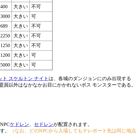
400
大きい
不可
3000
大きい
可
689
大きい
不可
2250
大きい
不可
1250
大きい
不可
1200
大きい
可
5000
大きい
可
ット スケルトン ナイト
は、各城のダンジョンにのみ出現する
盟員以外はなかなかお目にかかれないボス モンスターである。
NPC
ケドレン
、
セドレン
が配置されます。
ます。
（なお、どのNPCから入場してもテレポート先は同じ地