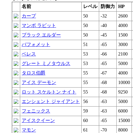
名前
レベル
防御力
HP
カープ
50
-32
2600
マンボ ラビット
50
-40
4000
ブラック エルダー
50
-45
1500
バフォメット
51
-65
3000
ベレス
53
-66
2100
グレート ミノタウルス
53
-65
5000
タロス伯爵
55
-67
4000
アイス デーモン
55
-68
10000
ロット スケルトン ナイト
55
-68
9250
エンシェント ジャイアント
56
-63
5000
フェニックス
59
-63
6000
アイスクイーン
60
-65
15000
マモン
61
-70
8000