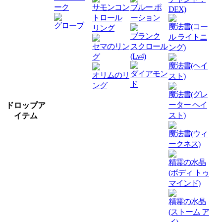
ーク
サモンコン
ブルー ポ
DEX)
トロール
ーション
グローブ
魔法書(コー
リング
ブランク
ル ライトニ
セマのリン
スクロール
ング)
(Lv4)
グ
魔法書(ヘイ
ダイアモン
オリムのリ
スト)
ド
ング
魔法書(グレ
ーター ヘイ
ドロップア
スト)
イテム
魔法書(ウィ
ークネス)
精霊の水晶
(ボディ トゥ
マインド)
精霊の水晶
(ストーム ア