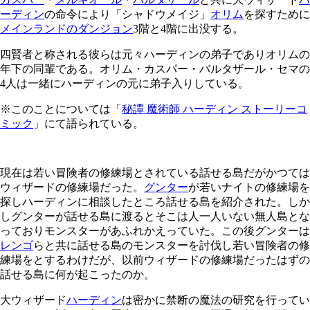
ーディン
の命令により「シャドウメイジ」
オリム
を探すために
メインランドのダンジョン
3階と4階に出没する。
四賢者と称される彼らは元々ハーディンの弟子でありオリムの
年下の同輩である。オリム・カスパー・バルタザール・セマの
4人は一緒にハーディンの元に弟子入りしている。
※このことについては「
秘譚 魔術師 ハーディン ストーリーコ
ミック
」にて語られている。
現在は若い冒険者の修練場とされている話せる島だがかつては
ウィザードの修練場だった。
グンター
が若いナイトの修練場を
探しハーディンに相談したところ話せる島を紹介された。しか
しグンターが話せる島に渡るとそこは人一人いない無人島とな
っておりモンスターがあふれかえっていた。この後グンターは
レンゴ
らと共に話せる島のモンスターを討伐し若い冒険者の修
練場をとするわけだが、以前ウィザードの修練場だったはずの
話せる島に何が起こったのか。
大ウィザード
ハーディン
は密かに禁断の魔法の研究を行ってい