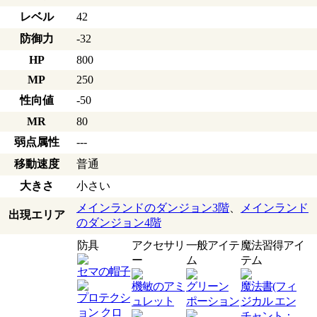
レベル
42
防御力
-32
HP
800
MP
250
性向値
-50
MR
80
弱点属性
---
移動速度
普通
大きさ
小さい
メインランドのダンジョン3階
、
メインランド
出現エリア
のダンジョン4階
防具
アクセサリ
一般アイテ
魔法習得アイ
ー
ム
テム
セマの帽子
機敏のアミ
グリーン
魔法書(フィ
プロテクシ
ュレット
ポーション
ジカル エン
ョン クロ
チャント：