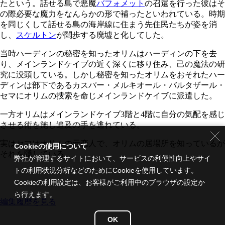
たという。話せる島で悪魔
バフォメット
の召還を行った彼はそ
の際必要な魔力をなんらかの形で補ったといわれている。時期
を同じくして話せる島の海岸線に住まう先住民たちが姿を消
し、
スケルトン
が闊歩する廃墟と化してした。
当時ハーディンの秘密を知ったオリムはハーディンの下を去
り、メインランドケイブの近く深くに移り住み、己の魔法の研
究に没頭している。しかし秘密を知ったオリムをおそれたハー
ディンは部下であるカスパー・メルキオール・バルタザール・
セマにオリムの捜索を命じメインランドケイブに派遣した。
一方オリムはメインランドケイブ3階と4階に自分の気配を感じ
させる術を施し追及の手を逃れている。
実はセマはオリムの元恋人で、オリムの居場所を知っているが
Cookieの使用について
それを隠している。
弊社が管理するサイトにおいて、サービスの利便性向上やサイ
トの利用状況分析などのためにCookieを使用しています。
Cookieの利用設定は、お客様がご利用中のブラウザの設定か
ら行えます。
編集履歴を見る
OK