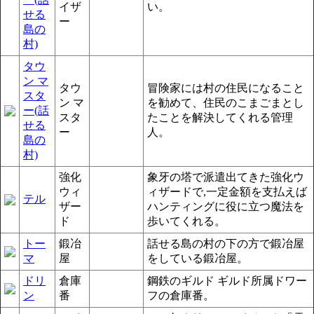
イザ
い。
せる
ー
島の
村)
タウ
ン マ
タウ
冒険家には村の住民になること
スタ
ン マ
を勧めて、住民のこまごまとし
ー(話
スタ
たことを解決してくれる管理
せる
ー
人。
島の
村)
強化
象牙の塔で派遣出てきた強化ウ
ウィ
ィザードで,一定金額を支払えば
テル
ザー
ハンティングに役に立つ魔法を
ド
歩いてくれる。
トー
鍛冶
話せる島の村の下の方で鍛冶屋
マ
屋
をしている鍛冶屋。
ドリ
倉庫
鋼鉄のギルド ギルド所属ドワー
ン
番
フの倉庫番。