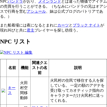
NPC
パンドラ
がおり、
メインランド
とは違った物価でアイテム
の売買を行うことができる。（ちなみに
パンドラの兄はオアシ
スで行商を営む
アシュール
、妹は公式ブログのパトリアであ
る。）
また船着場には夜になるとまれに
カーツ
と
ブラック ナイト
が
現れ叫びと共に
君主
プレイヤーを探し彷徨う。
NPC リスト
関連クエ
名前
機能
ストの名
説明
前
火民村の住民で移住する人を探
火田
している。 一定の額のアデナを
キー
村空
受け取ってカオティック指向の
ス
間移
キャラクターだけ火民村に送っ
動師
てくれる。