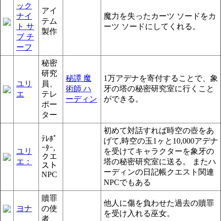
ック
アイ
ナイ
魔力を失ったカーツ ソードをカ
テム
ト サ
ーツ ソードにしてくれる。
製作
ブ チ
ーフ
秘密
研究
秘譚 魔
1万アデナを寄付することで、象
ユリ
員、
術師 ハ
牙の塔の秘密研究室に行くこと
エ
テレ
ーディン
ができる。
ポー
ター
初めて対話すれば時空の壺をあ
ﾃﾚﾎﾟ
げて,時空の玉1ヶと10,000アデナ
ｰﾀｰ,
ユリ
を受けてキャラクターを象牙の
クエ
エ：
塔の秘密研究室に送る。 またハ
スト
ーディンの日記帳クエスト関連
NPC
NPCでもある
贖罪
他人に傷を負わせた過去の贖罪
ヨナ
の使
を受け入れる巫女。
者