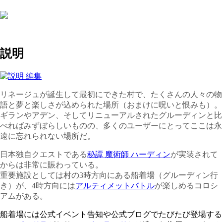
説明
リネージュが誕生して最初にできた村で、たくさんの人々の物
語と夢と楽しさが込められた場所（おまけに呪いと恨みも）。
ギランやアデン、そしてリニューアルされたグルーディンと比
べればみずぼらしいものの、多くのユーザーにとってここは永
遠に忘れられない場所だ。
日本独自クエストである
秘譚 魔術師 ハーディン
が実装されて
からは非常に賑わっている。
重要施設としては村の3時方向にある船着場（グルーディン行
き）が、4時方向には
アルティメットバトル
が楽しめるコロシ
アムがある。
船着場には公式イベント告知や公式ブログでたびたび登場する