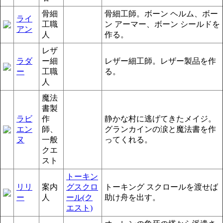
骨細
骨細工師。ボーン ヘルム、ボー
ライ
工職
ン アーマー、ボーン シールドを
アン
人
作る。
レザ
ラダ
ー細
レザー細工師。レザー製品を作
ー
工職
る。
人
魔法
書製
ラビ
作
静かな村に逃げてきたメイジ。
エン
師、
グランカインの涙と魔法書を作
ヌ
一般
ってくれる。
クエ
スト
トーキン
リリ
案内
グスクロ
トーキング スクロールを渡せば
ー
人
ール(ク
助け舟を出す。
エスト)