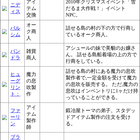
アイ
2010年クリスマスイベント「雪
ニデ
テム
だるま大作戦！」イベント
ィス
交換
NPC。
オー
バル
話せる島の村の下の方で行商し
ク商
シム
ているオーク商人。
人
アシュールの妹で美貌のお嬢さ
パン
雑貨
ん。 話せる島船着場の上の方で
ドラ
商人
行商をしている。
話せる島の村にある魔力の息吹
ヒュ
魔力
製作者で,一定金額を受けて魔力
ーグ
の息
の息吹を販売する。 ただ,魔力の
リン
吹製
息吹はインベントリに1ヶだけ持
ト：
作
っていることができる。
アイ
ファ
鍛冶屋トーマの弟子。スタデッ
テム
ーリ
ドアイテム製作の注文を受け
製作
ン
る。
師
ブラ