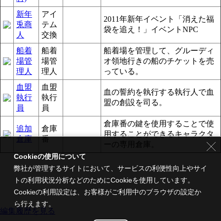
新年
アイ
2011年新年イベント「消えた福
兎商
テム
袋を追え！」イベントNPC
人
交換
船着
船着
船着場を管理して、グルーディ
場管
場管
オ領地行きの船のチケットを売
理人
理人
っている。
血盟
血盟
血の誓約を執行する執行人で血
執行
執行
盟の創設を司る。
員
員
倉庫番の鍵を使用することで使
追加
倉庫
用することができるキャラクタ
倉庫
番
ーの専用倉庫。
Cookieの使用について
弊社が管理するサイトにおいて、サービスの利便性向上やサイ
トの利用状況分析などのためにCookieを使用しています。
Cookieの利用設定は、お客様がご利用中のブラウザの設定か
ら行えます。
編集履歴を見る