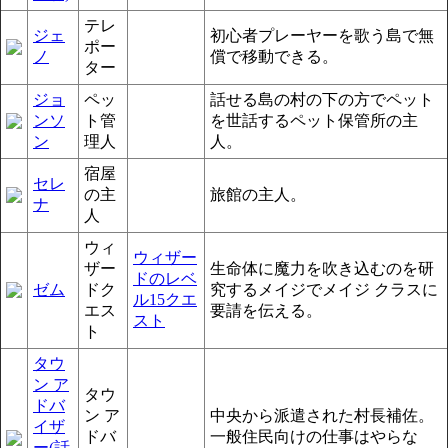
テレ
ジェ
初心者プレーヤーを歌う島で無
ポー
ノ
償で移動できる。
ター
ジョ
ペッ
話せる島の村の下の方でペット
ンソ
ト管
を世話するペット保管所の主
ン
理人
人。
宿屋
セレ
の主
旅館の主人。
ナ
人
ウィ
ウィザー
ザー
生命体に魔力を吹き込むのを研
ドのレベ
ゼム
ドク
究するメイジでメイジ クラスに
ル15クエ
エス
要請を伝える。
スト
ト
タウ
ン ア
タウ
ドバ
ン ア
中央から派遣された村長補佐。
イザ
ドバ
一般住民向けの仕事はやらな
ー(話