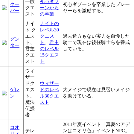
一般
初心者ゾ
クー
初心者ゾーンを卒業したプレー
クエ
ーンから
パー
ヤーらを激励する。
スト
の卒業
ナイ
ナイトの
ト ク
レベル30
エス
クエス
過去途方もない実力を自慢した
グン
ト、
ト
、
君主
騎士で現在は後任騎士らを養成
ター
君主
のレベル
している。
クエ
15クエス
スト
ト
ウィ
ザー
ドク
ウィザー
ゲレ
エス
ドのレベ
大メイジで現在は見習いメイジ
ン
ト、
ル30クエ
を助けている。
魔法
スト
伝授
者
2011年夏イベント「真夏のアデ
コオ
テレ
ンはコオリ色」イベントNPC。
リノ