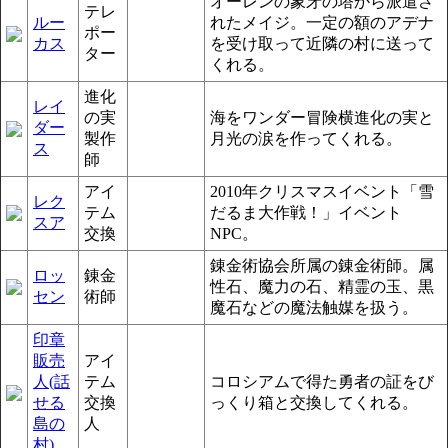
オーレンの象牙の塔から派遣さ
テレ
ルー
れたメイジ。一定の額のアデナ
ポー
カス
を受け取って近隣の村に送って
ター
くれる。
進化
レイ
の実
海をワンダー冒険横進化の実と
ダー
製作
月光の涙を作ってくれる。
ス
師
アイ
2010年クリスマスイベント「雪
レク
テム
だるま大作戦！」イベント
スア
交換
NPC。
錬金術協会所属の錬金術師。属
ロッ
錬金
性石、魔力の石、精霊の玉、黒
セン
術師
魔石などの魔法触媒を扱う。
印章
販売
アイ
人(話
テム
コロシアムで得た勇者の証をび
せる
交換
っくり箱と交換してくれる。
島の
人
村)