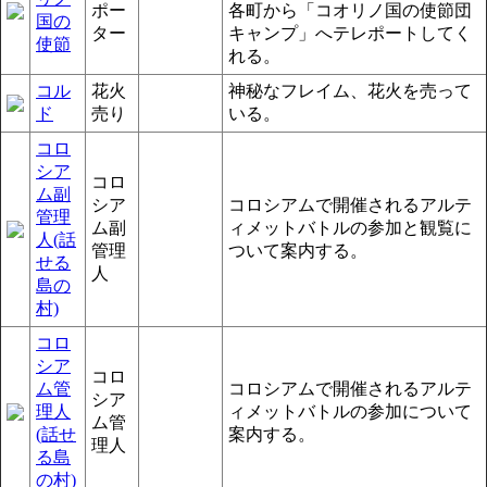
ポー
各町から「コオリノ国の使節団
国の
ター
キャンプ」へテレポートしてく
使節
れる。
コル
花火
神秘なフレイム、花火を売って
ド
売り
いる。
コロ
シア
コロ
ム副
シア
コロシアムで開催されるアルテ
管理
ム副
ィメットバトルの参加と観覧に
人(話
管理
ついて案内する。
せる
人
島の
村)
コロ
シア
コロ
ム管
コロシアムで開催されるアルテ
シア
理人
ィメットバトルの参加について
ム管
(話せ
案内する。
理人
る島
の村)