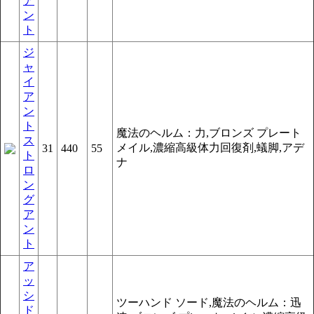
ア
ン
ト
ジ
ャ
イ
ア
ン
ト
魔法のヘルム：力,ブロンズ プレート
ス
メイル,濃縮高級体力回復剤,蟻脚,アデ
31
440
55
ト
ナ
ロ
ン
グ
ア
ン
ト
ア
ッ
シ
ツーハンド ソード,魔法のヘルム：迅
ド