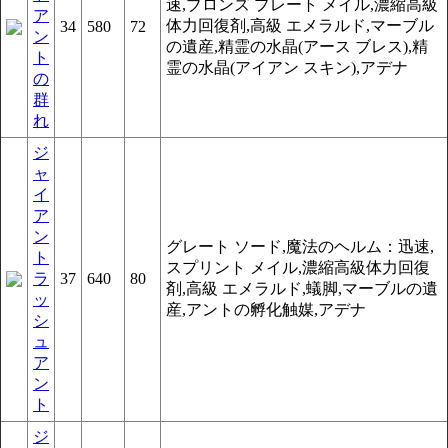
速,ブロンズ プレート メイル,濃縮高級
ア
体力回復剤,高級 エメラルド,マーブル
34
580
72
ン
の遺産,精霊の水晶(アース ブレス),精
ト
霊の水晶(アイアン スキン),アデナ
の
群
れ
ジ
ャ
イ
ア
ン
グレート ソード,魔法のヘルム：迅速,
ト
スプリント メイル,濃縮高級体力回復
ラ
37
640
80
剤,高級 エメラルド,蟻脚,マーブルの遺
ッ
産,アントの孵化触媒,アデナ
シ
ュ
ア
ン
ト
ジ