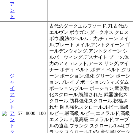
ア
ン
ト
古代のダークエルフソード,刀,古代の
エルヴン ボウガン,ダークネス クロス
ボウ,魔法のヘルム：力,チェーン メイ
ル,プレート メイル,アントクイーン ゴ
ールデンウィング,アントクイーン シ
ルバーウィング,デスナイト ブーツ,体
力のアミュレット,アース リング,マイ
ナー ボディ ベルト,ボディ ベルト,グリ
ジ
ーン ポーション,強化 グリーン ポーシ
ャ
ョン,ブレイブ ポーション,ウィズダム
イ
ポーション,ブルー ポーション,武器強
ア
化スクロール,祝福された 武器強化ス
ン
クロール,防具強化スクロール,祝福さ
ト
れた 防具強化スクロール,ルビー,高級
ア
57
8000
100
ルビー,最高級 ルビー,エメラルド,高級
ン
エメラルド,最高級 エメラルド,マーブ
ト
ルの遺産,ブランク スクロール(Lv4),ブ
ク
ランク スクロール(Lv5),魔法書(ダーク