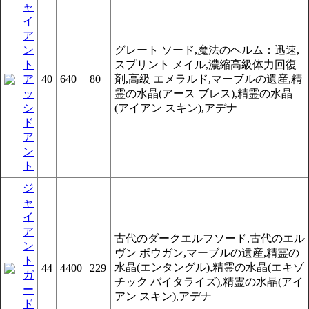
ャ
イ
ア
ン
グレート ソード,魔法のヘルム：迅速,
ト
スプリント メイル,濃縮高級体力回復
ア
40
640
80
剤,高級 エメラルド,マーブルの遺産,精
ッ
霊の水晶(アース ブレス),精霊の水晶
シ
(アイアン スキン),アデナ
ド
ア
ン
ト
ジ
ャ
イ
ア
古代のダークエルフソード,古代のエル
ン
ヴン ボウガン,マーブルの遺産,精霊の
ト
水晶(エンタングル),精霊の水晶(エキゾ
44
4400
229
ガ
チック バイタライズ),精霊の水晶(アイ
ー
アン スキン),アデナ
ド